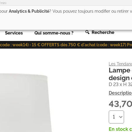
/min)
 pour
Analytics & Publicité
? Vous pouvez toujours modifier ou retirer
🔍 Recherche
Services
Qui somme-nous ?
de : week14) • 15 € OFFERTS dès 750 € d'achat (code : week17) Profit
Les Tendan
Lampe d
design 
D 23 x H 
Descripti
43,7
En stock 