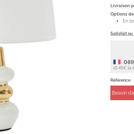
Livraison 
Options de 
En ba
Satisfait o
089
(0.45€ la 
Référence
:
Besoin d’