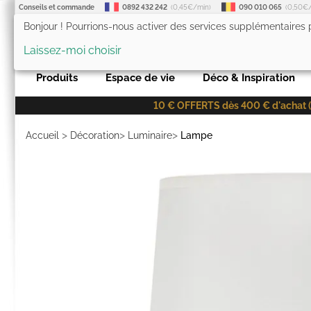
Conseils et commande
0892 432 242
(0,45€/min)
090 010 065
(0,50€
Bonjour ! Pourrions-nous activer des services supplémentaires
LesTendances.fr
Laissez-moi choisir
Produits
Espace de vie
Déco & Inspiration
10 € OFFERTS dès 400 € d'achat (co
>
>
>
Accueil
Décoration
Luminaire
Lampe