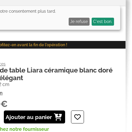
 votre consentement plus tard.
0,00€
Me connecter
Mes favoris (
0
)
Mon panier (
0
)
Je refuse
C'est bon.
ez-en avant la fin de l'opération !
ces
e table Liara céramique blanc doré
élégant
32 cm
on
0€
Ajouter au panier
chez notre fournisseur