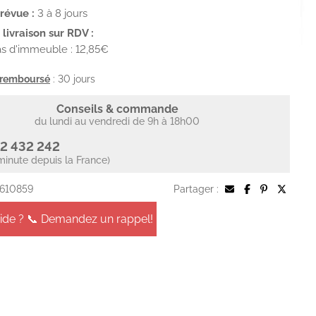
prévue :
3 à 8 jours
livraison sur RDV :
s d'immeuble : 12,85€
u remboursé
: 30 jours
Conseils & commande
du lundi au vendredi de 9h à 18h00
2 432 242
minute depuis la France)
 610859
Partager :
aide ? 📞 Demandez un rappel!