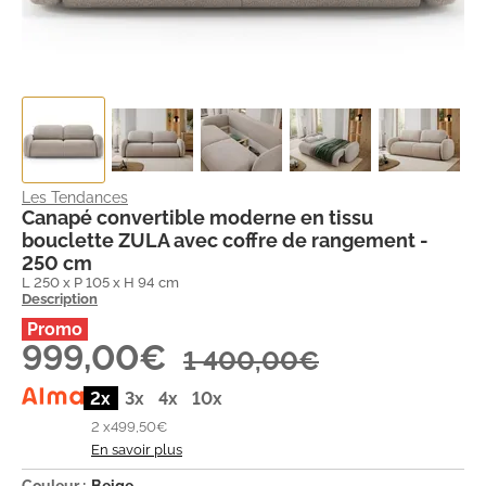
Les Tendances
Canapé convertible moderne en tissu
bouclette ZULA avec coffre de rangement -
250 cm
L 250 x P 105 x H 94 cm
Description
999,00€
1 400,00€
2x
3x
4x
10x
2 x
499,50€
En savoir plus
Couleur :
Beige