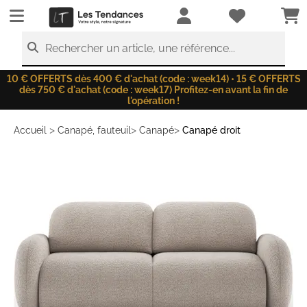
LesTendances.fr
Rechercher un article, une référence...
10 € OFFERTS dès 400 € d'achat (code : week14) • 15 € OFFERTS
dès 750 € d'achat (code : week17) Profitez-en avant la fin de
l'opération !
>
>
>
Accueil
Canapé, fauteuil
Canapé
Canapé droit