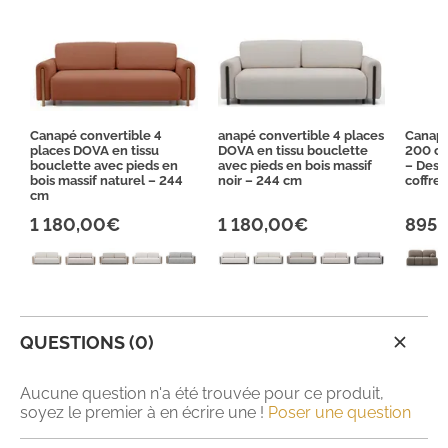
Canapé convertible 4
anapé convertible 4 places
Canapé
places DOVA en tissu
DOVA en tissu bouclette
200 cm
bouclette avec pieds en
avec pieds en bois massif
– Desi
bois massif naturel – 244
noir – 244 cm
coffre
cm
1 180,00€
1 180,00€
895
QUESTIONS (0)
Aucune question n'a été trouvée pour ce produit,
soyez le premier à en écrire une !
Poser une question