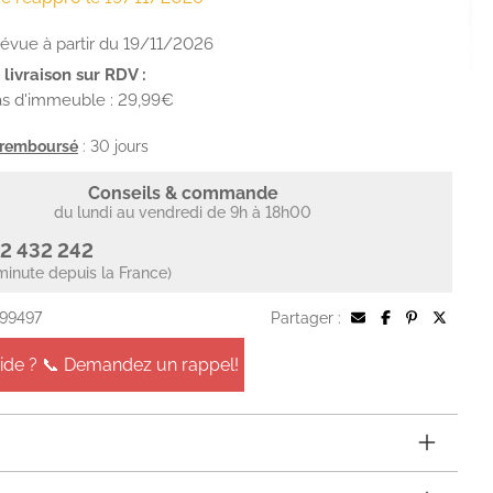
révue à partir du 19/11/2026
livraison sur RDV :
as d'immeuble : 29,99€
u remboursé
: 30 jours
Conseils & commande
du lundi au vendredi de 9h à 18h00
2 432 242
minute depuis la France)
 99497
Partager :
aide ? 📞 Demandez un rappel!