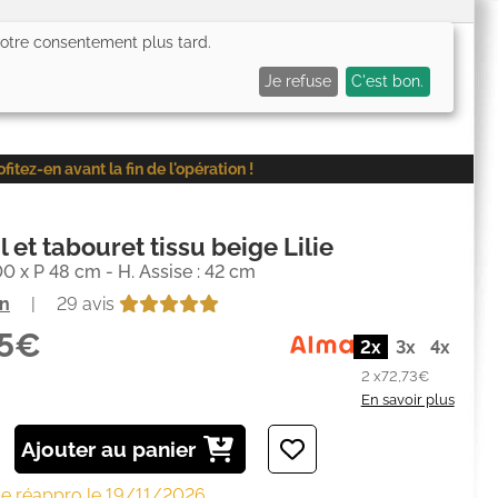
 votre consentement plus tard.
0,00€
Me connecter
Mes favoris (
0
)
Mon panier (
0
)
Je refuse
C'est bon.
ez-en avant la fin de l'opération !
l et tabouret tissu beige Lilie
00 x P 48 cm - H. Assise : 42 cm
on
|
29 avis
45€
2x
3x
4x
2 x
72,73€
En savoir plus
Ajouter au panier
de réappro le 19/11/2026