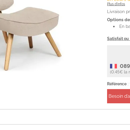
Plus d'infos
Livraison p
Options de 
En b
Satisfait o
089
(0.45€ la 
Référence
:
Besoin d’