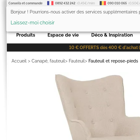
Conseils et commande
0892 432 242
(0,45€/min)
090 010 065
(0,50€
Bonjour ! Pourrions-nous activer des services supplémentaires
LesTendances.fr
Laissez-moi choisir
Produits
Espace de vie
Déco & Inspiration
10 € OFFERTS dès 400 € d'achat (co
>
>
>
Accueil
Canapé, fauteuil
Fauteuil
Fauteuil et repose-pieds