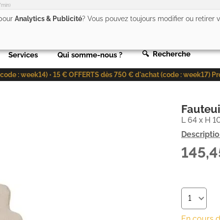
/min)
 pour
Analytics & Publicité
? Vous pouvez toujours modifier ou retirer
🔍 Recherche
Services
Qui somme-nous ?
de : week14) • 15 € OFFERTS dès 750 € d'achat (code : week17) Profit
Fauteui
L 64 x H 1
Descripti
145,
En cours 