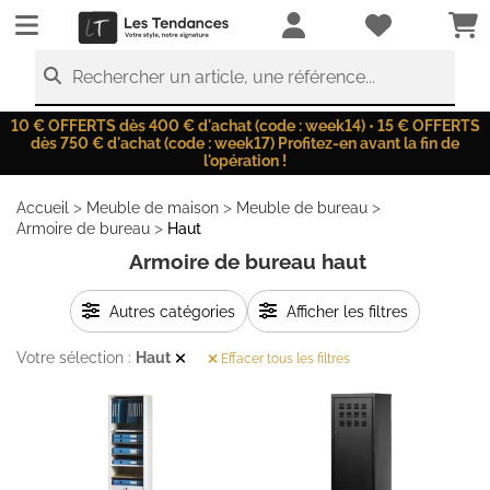
LesTendances.fr
Rechercher un article, une référence...
10 € OFFERTS dès 400 € d'achat (code : week14) • 15 € OFFERTS
dès 750 € d'achat (code : week17) Profitez-en avant la fin de
l'opération !
>
>
>
Accueil
Meuble de maison
Meuble de bureau
>
Armoire de bureau
Haut
Armoire de bureau haut
Autres catégories
Afficher les filtres
Votre sélection :
Haut
Effacer tous les filtres