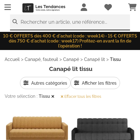
LesTendances.fr
Rechercher un article, une référence...
10 € OFFERTS dès 400 € d'achat (code : week14) • 15 € OFFERTS
dès 750 € d'achat (code : week17) Profitez-en avant la fin de
l'opération !
>
>
>
>
Accueil
Canapé, fauteuil
Canapé
Canapé lit
Tissu
Canapé lit tissu
Autres catégories
Afficher les filtres
Votre sélection :
Tissu
Effacer tous les filtres