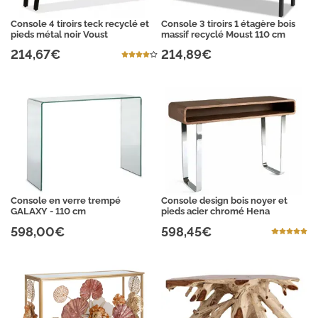
Console 4 tiroirs teck recyclé et
Console 3 tiroirs 1 étagère bois
pieds métal noir Voust
massif recyclé Moust 110 cm
214,67€
214,89€
Console en verre trempé
Console design bois noyer et
GALAXY - 110 cm
pieds acier chromé Hena
598,00€
598,45€