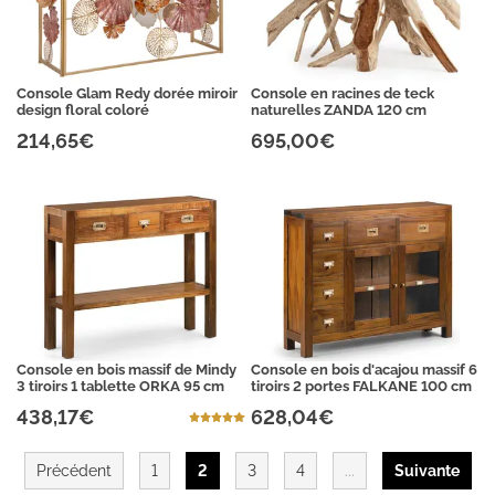
Console Glam Redy dorée miroir
Console en racines de teck
design floral coloré
naturelles ZANDA 120 cm
214,65€
695,00€
Console en bois massif de Mindy
Console en bois d'acajou massif 6
3 tiroirs 1 tablette ORKA 95 cm
tiroirs 2 portes FALKANE 100 cm
438,17€
628,04€
Précédent
1
2
3
4
...
Suivante