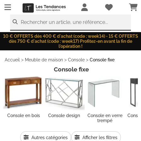
LesTendances.fr
Rechercher un article, une référence...
10 € OFFERTS dès 400 € d'achat (code : week14) • 15 € OFFERTS
dès 750 € d'achat (code : week17) Profitez-en avant la fin de
l'opération !
>
>
>
Accueil
Meuble de maison
Console
Console fixe
Console fixe
Console en bois
Console design
Console en verre
Conso
trempé
Autres catégories
Afficher les filtres