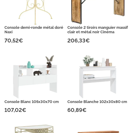
Console demi-ronde métal doré
Console 2 tiroirs manguier massif
Naxi
clair et métal noir Cinéma
70,52€
206,33€
Console Blanc 105x30x70 cm
Console Blanche 102x30x80 cm
107,02€
60,89€