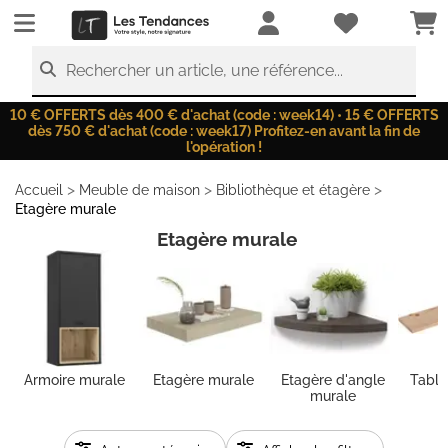
LesTendances.fr
Rechercher un article, une référence...
10 € OFFERTS dès 400 € d'achat (code : week14) • 15 € OFFERTS
dès 750 € d'achat (code : week17) Profitez-en avant la fin de
l'opération !
>
>
>
Accueil
Meuble de maison
Bibliothèque et étagère
Etagère murale
Etagère murale
Armoire murale
Etagère murale
Etagère d'angle
Table
murale