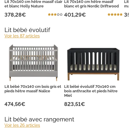
Lit 70x140 cm hêtre massif clair
Lit 70x140 cm hêtre massif
Lit 
et blanc Holly Nature
blanc et gris Nordic Driftwood
massi
378,28€
401,29€
35
Lit bébé évolutif
Voir les 87 articles
Lit bébé 70x140 cm bois gris et
Lit bébé évolutif 70x140 cm
pieds hêtre massif Nalice
bois anthracite et pieds hêtre
Miel
474,56€
823,51€
Lit bébé avec rangement
Voir les 26 articles