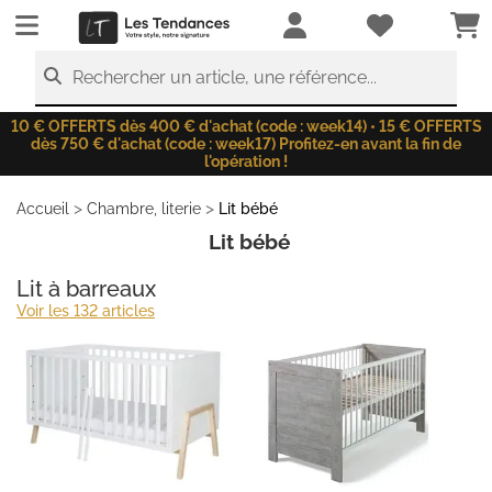
LesTendances.fr
Rechercher un article, une référence...
10 € OFFERTS dès 400 € d'achat (code : week14) • 15 € OFFERTS
dès 750 € d'achat (code : week17) Profitez-en avant la fin de
l'opération !
>
>
Accueil
Chambre, literie
Lit bébé
Lit bébé
Lit à barreaux
Voir les 132 articles