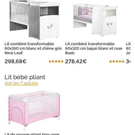
Lit combiné transformable
Lit combiné transformable
Lit 
60x160 cm blanc et chêne gris
60x120 cm laqué blanc et rose
60x1
New Leaf
Basic
Joy
298,68€
278,42€
34
Lit bébé pliant
Voir les 7 articles
Lit de voyage pliant tissu rose