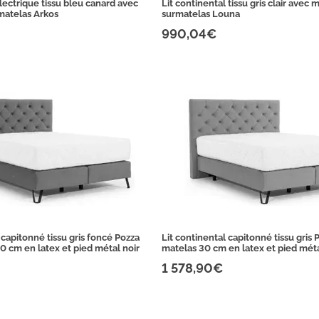
lectrique tissu bleu canard avec
Lit continental tissu gris clair avec 
matelas Arkos
surmatelas Louna
990,04€
 capitonné tissu gris foncé Pozza
Lit continental capitonné tissu gris 
0 cm en latex et pied métal noir
matelas 30 cm en latex et pied méta
1 578,90€