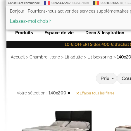
Conseils et commande
0892 432 242
(0,45€/min)
090 010 065
(0,50€
Bonjour ! Pourrions-nous activer des services supplémentaires
LesTendances.fr
Laissez-moi choisir
Produits
Espace de vie
Déco & Inspiration
10 € OFFERTS dès 400 € d'achat (co
>
>
>
>
Accueil
Chambre, literie
Lit adulte
Lit boxspring
140x2
Prix
Cou
Votre sélection :
140x200
Effacer tous les filtres