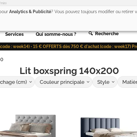
/min)
 pour
Analytics & Publicité
? Vous pouvez toujours modifier ou retirer
🔍 Recherche
Services
Qui somme-nous ?
de : week14) • 15 € OFFERTS dès 750 € d'achat (code : week17) Profit
00
Lit boxspring 140x200
chage (cm)
Couleur principale
Style
Matièr