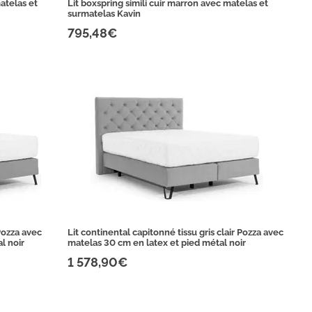
matelas et
Lit boxspring simili cuir marron avec matelas et
surmatelas Kavin
795,48€
Pozza avec
Lit continental capitonné tissu gris clair Pozza avec
l noir
matelas 30 cm en latex et pied métal noir
1 578,90€