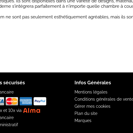
iques. Ils sont disponibles dans une variété de designs, matériau
rne s'intégrera parfaitement à n'importe quelle chambre à couch
0 cm ne sont pas seulement esthétiquement agréables, mais ils 
s sécurisés
Infos Générales
ancaire
Mentions légales
Conditions générales de vent
Gérer mes cookies
x et 10x via
Plan du site
ancaire
Marques
inistratif