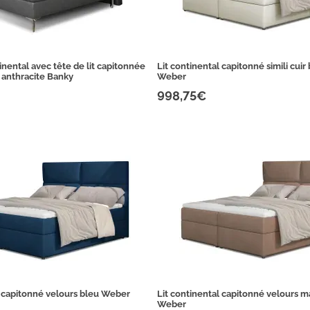
inental avec tête de lit capitonnée
Lit continental capitonné simili cuir 
is anthracite Banky
Weber
998,75€
l capitonné velours bleu Weber
Lit continental capitonné velours ma
Weber