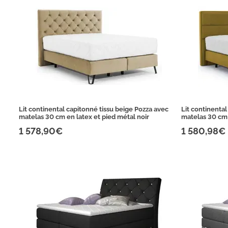
Lit continental capitonné tissu beige Pozza avec
Lit continenta
matelas 30 cm en latex et pied métal noir
matelas 30 cm 
1 578,90€
1 580,98€