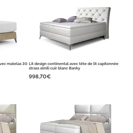
avec matelas 30
Lit design continental avec tête de lit capitonnée
strass simili cuir blanc Banky
998,70€