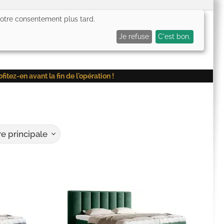
 votre consentement plus tard.
0,00€
Me connecter
Mes favoris (
0
)
Mon panier (
0
)
Je refuse
C'est bon.
ez-en avant la fin de l'opération !
e principale