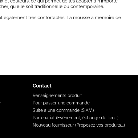
x et couleurs, ce qui permet de les adapter à n'importe
er, qu'elle soit traditionnelle ou contemporaine.
sont également très confortables. La mousse à mémoire de
Contact
Renseignements produit
e
Pour passer une commande
Suite à une commande (S.A.V.)
Partenariat (Evênement, échange de lien...)
Nouveau fournisseur (Proposez vos produits...)