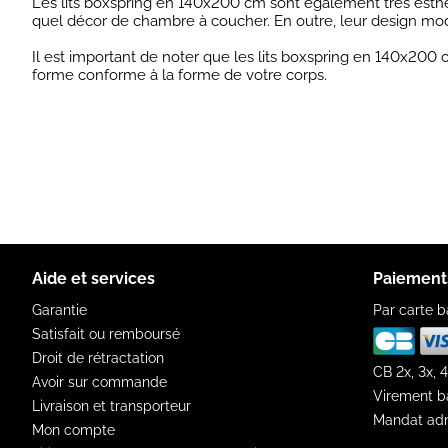
Les lits boxspring en 140x200 cm sont également très esthét
quel décor de chambre à coucher. En outre, leur design mode
Il est important de noter que les lits boxspring en 140x20
forme conforme à la forme de votre corps.
Aide et services
Paiement
Garantie
Par carte b
Satisfait ou remboursé
Droit de rétractation
CB 2x, 3x, 4
Avoir sur commande
Virement b
Livraison et transporteur
Mandat adm
Mon compte