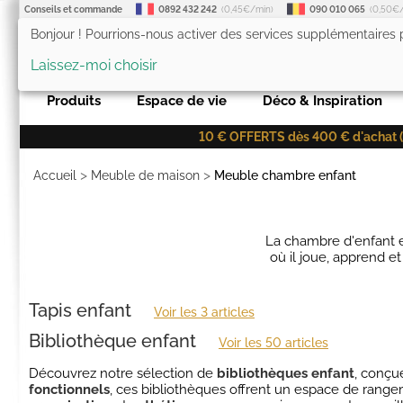
Conseils et commande
0892 432 242
(0,45€/min)
090 010 065
(0,50€
Bonjour ! Pourrions-nous activer des services supplémentaires
LesTendances.fr
Laissez-moi choisir
Produits
Espace de vie
Déco & Inspiration
10 € OFFERTS dès 400 € d'achat (co
>
>
Accueil
Meuble de maison
Meuble chambre enfant
La chambre d'enfant es
où il joue, apprend e
Tapis enfant
Voir les 3 articles
Bibliothèque enfant
Voir les 50 articles
Découvrez notre sélection de
bibliothèques enfant
, conçu
fonctionnels
, ces bibliothèques offrent un espace de range