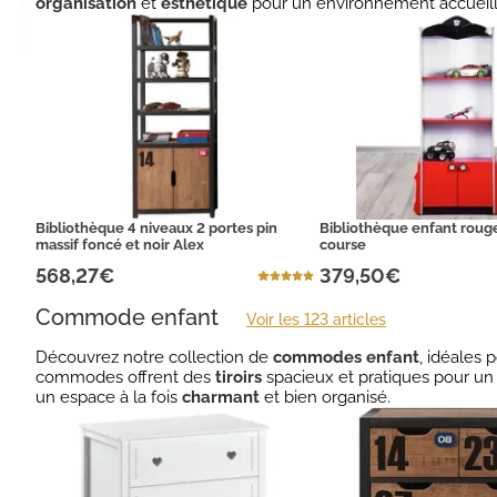
organisation
et
esthétique
pour un environnement accueill
Bibliothèque 4 niveaux 2 portes pin
Bibliothèque enfant rouge
massif foncé et noir Alex
course
568,27€
379,50€
Commode enfant
Voir les 123 articles
Découvrez notre collection de
commodes enfant
, idéales 
commodes offrent des
tiroirs
spacieux et pratiques pour un
un espace à la fois
charmant
et bien organisé.