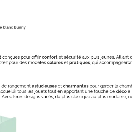
é blanc Bunny
t conçues pour offrir
confort
et
sécurité
aux plus jeunes. Alliant
Optez pour des modèles
colorés
et
pratiques
, qui accompagneron
ns de rangement
astucieuses
et
charmantes
pour garder la chamb
accueillir tous les jouets tout en apportant une touche de
déco
à 
s. Avec leurs designs variés, du plus classique au plus moderne, n