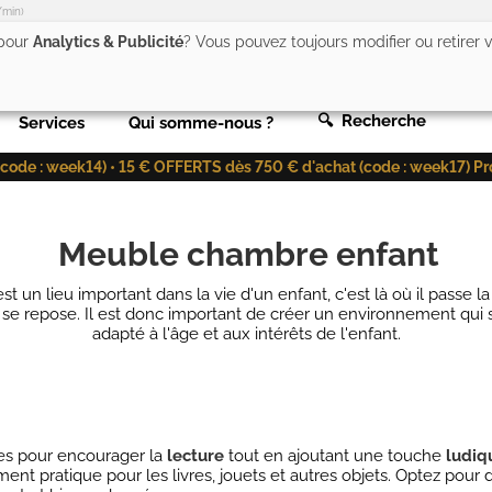
/min)
 pour
Analytics & Publicité
? Vous pouvez toujours modifier ou retirer
🔍 Recherche
Services
Qui somme-nous ?
de : week14) • 15 € OFFERTS dès 750 € d'achat (code : week17) Profit
Meuble chambre enfant
t un lieu important dans la vie d'un enfant, c'est là où il passe l
t se repose. Il est donc important de créer un environnement qui so
adapté à l'âge et aux intérêts de l'enfant.
es pour encourager la
lecture
tout en ajoutant une touche
ludiq
ment pratique pour les livres, jouets et autres objets. Optez pou