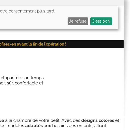
 votre consentement plus tard.
0,00€
Me connecter
Mes favoris (
0
)
Mon panier (
0
)
Je refuse
C'est bon.
ez-en avant la fin de l'opération !
a plupart de son temps,
it sûr, confortable et
ue
à la chambre de votre petit. Avec des
designs colorés
et
r des modèles
adaptés
aux besoins des enfants, alliant