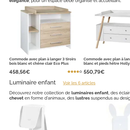
élégance
, pour un espace bébé organisé et accueillant.
Commode avec plan à langer 3 tiroirs
Commode avec plan à lan
bois blanc et chêne clair Eco Plus
blanc et pieds hêtre Holl
458,56€
550,79€
Luminaire enfant
Voir les 6 articles
Découvrez notre collection de
luminaires enfant
, des écla
chevet
en forme d'animaux, des
lustres
suspendus au desig