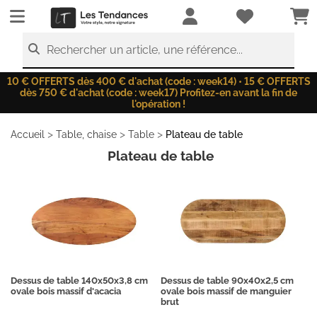
LesTendances.fr
Rechercher un article, une référence...
10 € OFFERTS dès 400 € d'achat (code : week14) • 15 € OFFERTS
dès 750 € d'achat (code : week17) Profitez-en avant la fin de
l'opération !
>
>
>
Accueil
Table, chaise
Table
Plateau de table
Plateau de table
Dessus de table 140x50x3,8 cm
Dessus de table 90x40x2,5 cm
ovale bois massif d'acacia
ovale bois massif de manguier
brut