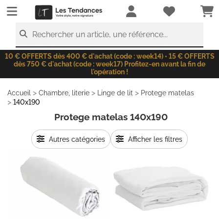
LesTendances.fr
Rechercher un article, une référence...
10 € OFFERTS dès 400 € d'achat (code : week14) • 15 € OFFERTS
dès 750 € d'achat (code : week17) Profitez-en avant la fin de
l'opération !
>
>
>
Accueil
Chambre, literie
Linge de lit
Protege matelas
>
140x190
Protege matelas 140x190
Autres catégories
Afficher les filtres