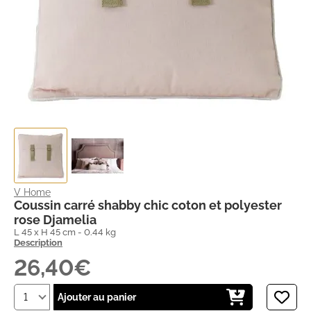
V Home
Coussin carré shabby chic coton et polyester
rose Djamelia
L 45 x H 45 cm - 0.44 kg
Description
26,40€
Ajouter au panier