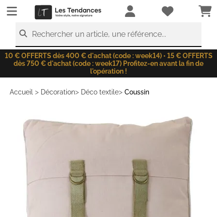
LesTendances.fr
Rechercher un article, une référence...
10 € OFFERTS dès 400 € d'achat (code : week14) • 15 € OFFERTS
dès 750 € d'achat (code : week17) Profitez-en avant la fin de
l'opération !
>
>
>
Accueil
Décoration
Déco textile
Coussin