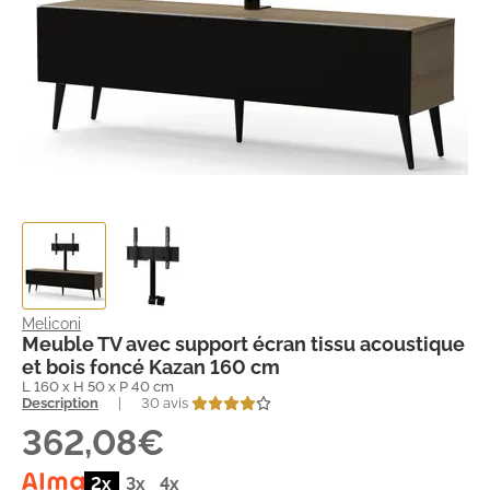
Meliconi
Meuble TV avec support écran tissu acoustique
et bois foncé Kazan 160 cm
L 160 x H 50 x P 40 cm
Description
|
30 avis
362,08€
2x
3x
4x