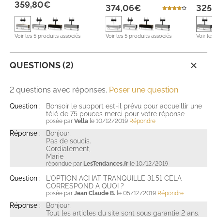
359,80€
374,06€
325,
Voir les 5 produits associés
Voir les 5 produits associés
Voir les
QUESTIONS (2)
2 questions avec réponses.
Poser une question
Question :
Bonsoir le support est-il prévu pour accueillir une
télé de 75 pouces merci pour votre réponse
posée par
Vella
le 10/12/2019
Répondre
Réponse :
Bonjour,
Pas de soucis.
Cordialement,
Marie
répondue par
LesTendances.fr
le 10/12/2019
Question :
L'OPTION ACHAT TRANQUILLE 31.51 CELA
CORRESPOND A QUOI ?
posée par
Jean Claude B.
le 05/12/2019
Répondre
Réponse :
Bonjour,
Tout les articles du site sont sous garantie 2 ans.