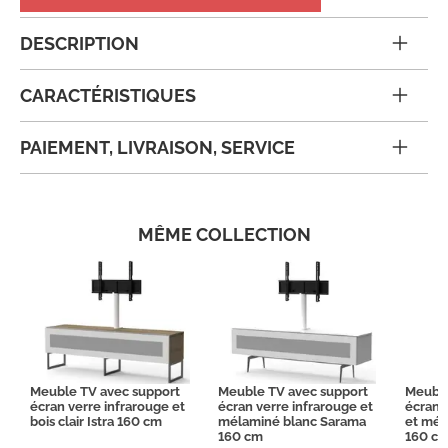
DESCRIPTION
CARACTÉRISTIQUES
PAIEMENT, LIVRAISON, SERVICE
MÊME COLLECTION
Meuble TV avec support
Meuble TV avec support
Meuble
écran verre infrarouge et
écran verre infrarouge et
écran t
bois clair Istra 160 cm
mélaminé blanc Sarama
et mél
160 cm
160 c