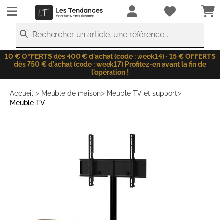
LesTendances.fr
Rechercher un article, une référence...
10 € OFFERTS dès 400 € d'achat (code : week14) • 15 € OFFERTS
dès 750 € d'achat (code : week17) Profitez-en avant la fin de
l'opération !
>
>
>
Accueil
Meuble de maison
Meuble TV et support
Meuble TV