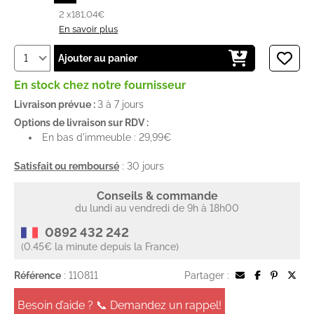
2 x
181,04€
En savoir plus
Ajouter au panier
En stock chez notre fournisseur
Livraison prévue :
3 à 7 jours
Options de livraison sur RDV :
En bas d'immeuble : 29,99€
Satisfait ou remboursé
: 30 jours
Conseils & commande
du lundi au vendredi de 9h à 18h00
0892 432 242
(0.45€ la minute depuis la France)
Référence
: 110811
Partager :
Besoin d’aide ? 📞 Demandez un rappel!