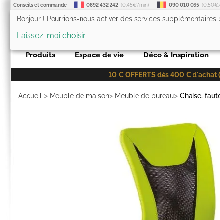
Conseils et commande
0892 432 242
(0,45€/min)
090 010 065
(0,50€
Bonjour ! Pourrions-nous activer des services supplémentaires
LesTendances.fr
Laissez-moi choisir
Produits
Espace de vie
Déco & Inspiration
10 € OFFERTS dès 400 € d'achat (co
>
>
>
Accueil
Meuble de maison
Meuble de bureau
Chaise, faut