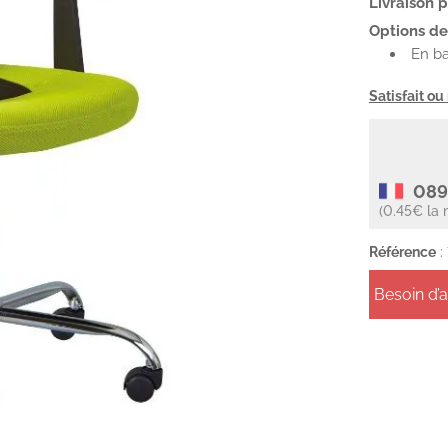
Livraison 
Options de 
En ba
Satisfait o
089
(0.45€ la 
Référence
:
Besoin d’