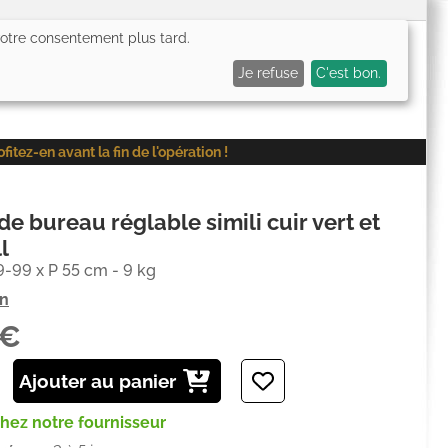
 votre consentement plus tard.
0,00€
Me connecter
Mes favoris (
0
)
Mon panier (
0
)
Je refuse
C'est bon.
ez-en avant la fin de l'opération !
de bureau réglable simili cuir vert et
l
9-99 x P 55 cm - 9 kg
on
1€
Ajouter au panier
chez notre fournisseur