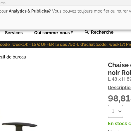
/min)
 pour
Analytics & Publicité
? Vous pouvez toujours modifier ou retirer
🔍 Recherche
Services
Qui somme-nous ?
de : week14) • 15 € OFFERTS dès 750 € d'achat (code : week17) Profit
euil de bureau
Chaise 
noir Rol
L 48 x H 8
Descripti
98,8
En stock 