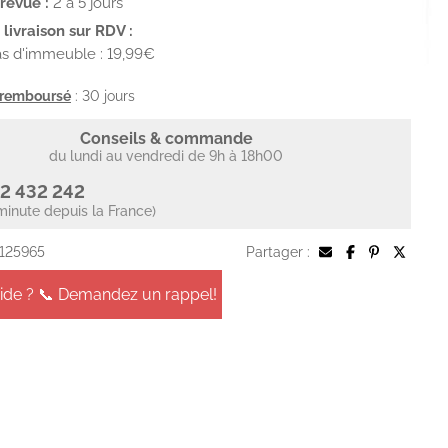
prévue :
2 à 5 jours
livraison sur RDV :
s d'immeuble : 19,99€
u remboursé
: 30 jours
Conseils & commande
du lundi au vendredi de 9h à 18h00
2 432 242
minute depuis la France)
 125965
Partager :
aide ? 📞 Demandez un rappel!