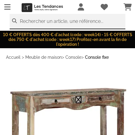
LesTendances.fr
Rechercher un article, une référence...
10 € OFFERTS dès 400 € d'achat (code : week14) • 15 € OFFERTS
dès 750 € d'achat (code : week17) Profitez-en avant la fin de
l'opération !
>
>
>
Accueil
Meuble de maison
Console
Console fixe