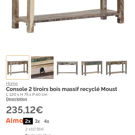
Home
Console 2 tiroirs bois massif recyclé Moust
L 120 x H 75 x P 40 cm
Description
235,12€
2x
3x
4x
2 x
117,56€