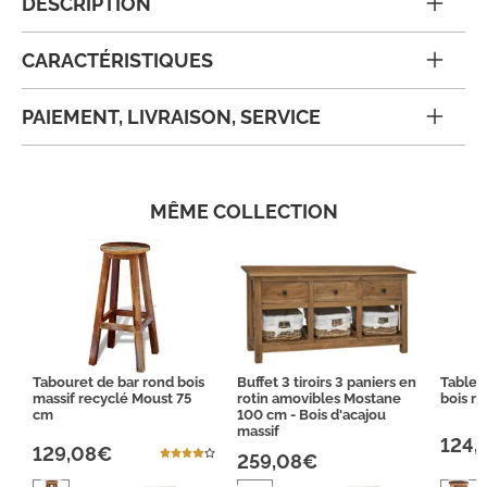
DESCRIPTION
CARACTÉRISTIQUES
PAIEMENT, LIVRAISON, SERVICE
MÊME COLLECTION
Tabouret de bar rond bois
Buffet 3 tiroirs 3 paniers en
Table d
massif recyclé Moust 75
rotin amovibles Mostane
bois r
cm
100 cm - Bois d'acajou
massif
124,
129,08€
259,08€