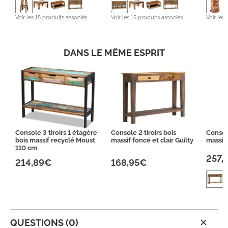
Voir les 15 produits associés
Voir les 15 produits associés
Voir les
DANS LE MÊME ESPRIT
Console 3 tiroirs 1 étagère
Console 2 tiroirs bois
Consol
bois massif recyclé Moust
massif foncé et clair Guilty
massif
110 cm
257,
214,89€
168,95€
QUESTIONS (0)