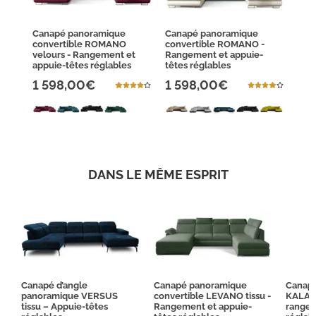
Canapé panoramique
Canapé panoramique
convertible ROMANO
convertible ROMANO -
velours - Rangement et
Rangement et appuie-
appuie-têtes réglables
têtes réglables
1 598,00€
1 598,00€
DANS LE MÊME ESPRIT
Canapé d’angle
Canapé panoramique
Canapé
panoramique VERSUS
convertible LEVANO tissu -
KALANT
tissu – Appuie-têtes
Rangement et appuie-
rangem