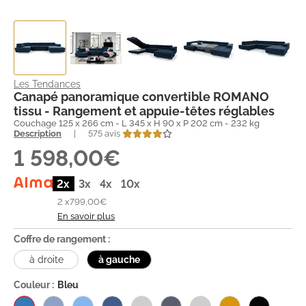
Les Tendances
Canapé panoramique convertible ROMANO
tissu - Rangement et appuie-têtes réglables
Couchage 125 x 266 cm - L 345 x H 90 x P 202 cm - 232 kg
Description
|
575 avis
1 598,00€
2x
3x
4x
10x
2 x
799,00€
En savoir plus
Coffre de rangement :
à droite
à gauche
Couleur :
Bleu