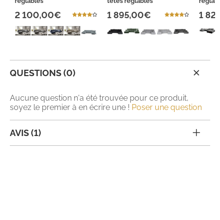
réglables
têtes réglables
réglab
2 100,00€
1 895,00€
1 82
QUESTIONS (0)
Aucune question n'a été trouvée pour ce produit,
soyez le premier à en écrire une !
Poser une question
AVIS (1)