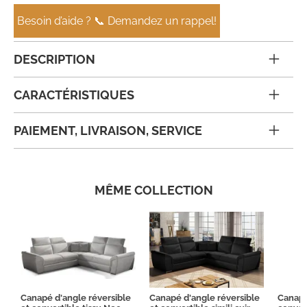
Besoin d’aide ? 📞 Demandez un rappel!
DESCRIPTION
CARACTÉRISTIQUES
PAIEMENT, LIVRAISON, SERVICE
MÊME COLLECTION
Canapé d'angle réversible
Canapé d'angle réversible
Canapé