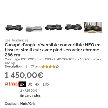
Les Tendances
Canapé d’angle réversible convertible NEO en
tissu et simili cuir avec pieds en acier chromé –
266 cm
Couchage 120x200 cm - L 266 x H 42/88/102 x P 100/266 cm -
182 Kg
Description
|
77 avis
1 450,00€
2x
3x
4x
10x
2 x
725,00€
En savoir plus
Couleur :
Noir/Gris