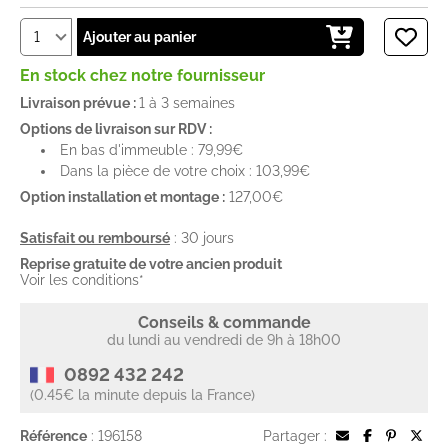
Ajouter au panier
En stock chez notre fournisseur
Livraison prévue :
1 à 3 semaines
Options de livraison sur RDV :
En bas d'immeuble : 79,99€
Dans la pièce de votre choix : 103,99€
Option installation et montage :
127,00€
Satisfait ou remboursé
: 30 jours
Reprise gratuite de votre ancien produit
Voir les conditions*
Conseils & commande
du lundi au vendredi de 9h à 18h00
0892 432 242
(0.45€ la minute depuis la France)
Référence
: 196158
Partager :