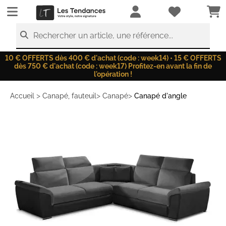
LesTendances.fr
Rechercher un article, une référence...
10 € OFFERTS dès 400 € d'achat (code : week14) • 15 € OFFERTS
dès 750 € d'achat (code : week17) Profitez-en avant la fin de
l'opération !
>
>
>
Accueil
Canapé, fauteuil
Canapé
Canapé d'angle