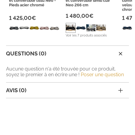
et convertible tissu Neo -
et convertible simili cuir
conver
Pieds acier chromé
Neo 266 cm
velour
chrom
1 480,00€
1 425,00€
1 47
Voir les 7 produits associés
QUESTIONS (0)
Aucune question n'a été trouvée pour ce produit,
soyez le premier à en écrire une !
Poser une question
AVIS (0)