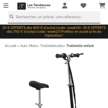
LesTendances.fr
Rechercher un article, une référence...
10 € OFFERTS dès 400 € d'achat (code : week14) • 15 € OFFERTS
dès 750 € d'achat (code : week17) Profitez-en avant la fin de
l'opération !
>
>
>
Accueil
Auto, Moto
Trottinette,vélo
Trottinette enfant