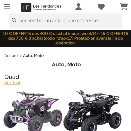
LesTendances.fr
Rechercher un article, une référence...
10 € OFFERTS dès 400 € d'achat (code : week14) • 15 € OFFERTS
dès 750 € d'achat (code : week17) Profitez-en avant la fin de
l'opération !
>
Accueil
Auto, Moto
Auto, Moto
Quad
Voir tout