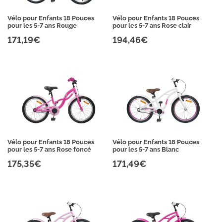
Vélo pour Enfants 18 Pouces
Vélo pour Enfants 18 Pouces
pour les 5-7 ans Rouge
pour les 5-7 ans Rose clair
171,19€
194,46€
Vélo pour Enfants 18 Pouces
Vélo pour Enfants 18 Pouces
pour les 5-7 ans Rose foncé
pour les 5-7 ans Blanc
175,35€
171,49€