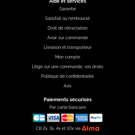
Aide et services
Garantie
Satisfait ou remboursé
Droit de rétractation
Avoir sur commande
Livraison et transporteur
Mon compte
Litige sur une commande, vos droits
Politique de confidentialité
Avis
Paiements sécurisés
Par carte bancaire
CB 2x, 3x, 4x et 10x via