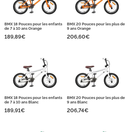
BMX 18 Pouces pour les enfants
BMX 20 Pouces pour les plus de
de 7 à 10 ans Orange
9 ans Orange
189,89€
206,60€
BMX 18 Pouces pour les enfants
BMX 20 Pouces pour les plus de
de 7 à 10 ans Blanc
9 ans Blanc
189,91€
206,74€