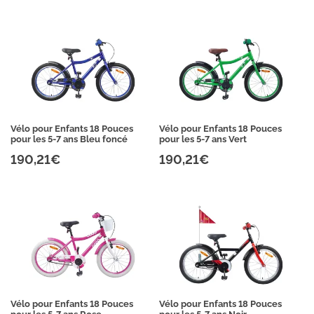
Vélo pour Enfants 18 Pouces
Vélo pour Enfants 18 Pouces
pour les 5-7 ans Bleu foncé
pour les 5-7 ans Vert
190,21€
190,21€
Vélo pour Enfants 18 Pouces
Vélo pour Enfants 18 Pouces