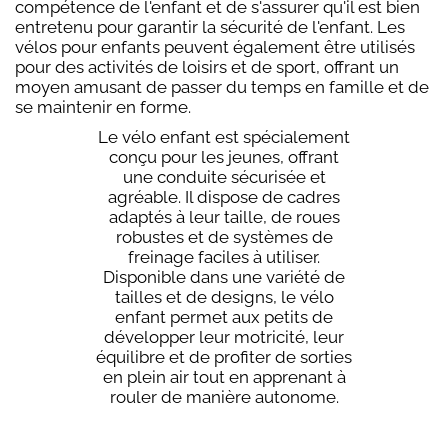
compétence de l'enfant et de s'assurer qu'il est bien
entretenu pour garantir la sécurité de l'enfant. Les
vélos pour enfants peuvent également être utilisés
pour des activités de loisirs et de sport, offrant un
moyen amusant de passer du temps en famille et de
se maintenir en forme.
Le vélo enfant est spécialement
conçu pour les jeunes, offrant
une conduite sécurisée et
agréable. Il dispose de cadres
adaptés à leur taille, de roues
robustes et de systèmes de
freinage faciles à utiliser.
Disponible dans une variété de
tailles et de designs, le vélo
enfant permet aux petits de
développer leur motricité, leur
équilibre et de profiter de sorties
en plein air tout en apprenant à
rouler de manière autonome.