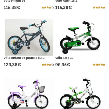
Vélo Knight 16
Vélo Alpin 16 2
115,38€
115,38€
Vélo enfant 16 pouces bleu
Vélo Tato 12
129,38€
96,95€