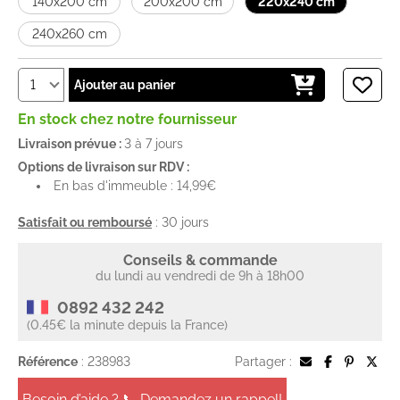
140x200 cm
200x200 cm
220x240 cm
240x260 cm
Ajouter au panier
En stock chez notre fournisseur
Livraison prévue :
3 à 7 jours
Options de livraison sur RDV :
En bas d'immeuble : 14,99€
Satisfait ou remboursé
: 30 jours
Conseils & commande
du lundi au vendredi de 9h à 18h00
0892 432 242
(0.45€ la minute depuis la France)
Référence
: 238983
Partager :
Besoin d’aide ? 📞 Demandez un rappel!