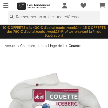
LesTendances.fr
Rechercher un article, une référence...
10 € OFFERTS dès 400 € d'achat (code : week14) • 15 € OFFERTS
dès 750 € d'achat (code : week17) Profitez-en avant la fin de
l'opération !
>
>
>
Accueil
Chambre, literie
Linge de lit
Couette