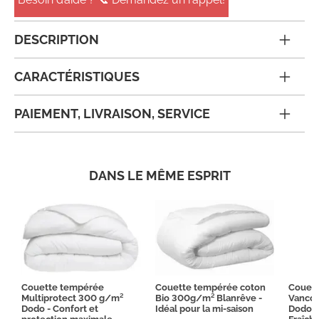
DESCRIPTION
CARACTÉRISTIQUES
PAIEMENT, LIVRAISON, SERVICE
DANS LE MÊME ESPRIT
Couette tempérée
Couette tempérée coton
Couet
Multiprotect 300 g/m²
Bio 300g/m² Blanrêve -
Vanco
Dodo - Confort et
Idéal pour la mi-saison
Dodo -