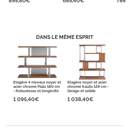
895,80€
685,40€
784,
DANS LE MÊME ESPRIT
Etagère 4 niveaux noyer et
Etagère noyer et acier
acier chromé Pialo 180 cm
chromé Kaulis 129 cm -
- Robustesse et longévité
Design et solide
1 095,40€
1 038,40€