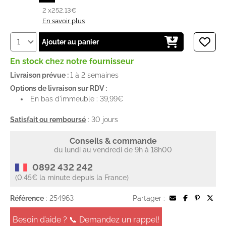
2 x
252,13€
En savoir plus
Ajouter au panier
En stock chez notre fournisseur
Livraison prévue :
1 à 2 semaines
Options de livraison sur RDV :
En bas d'immeuble : 39,99€
Satisfait ou remboursé
: 30 jours
Conseils & commande
du lundi au vendredi de 9h à 18h00
0892 432 242
(0.45€ la minute depuis la France)
Référence
: 254963
Partager :
Besoin d’aide ? 📞 Demandez un rappel!