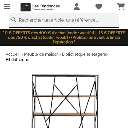
LesTendances.fr
Rechercher un article, une référence...
10 € OFFERTS dès 400 € d'achat (code : week14) • 15 € OFFERTS
dès 750 € d'achat (code : week17) Profitez-en avant la fin de
l'opération !
>
>
>
Accueil
Meuble de maison
Bibliothèque et étagère
Bibliothèque