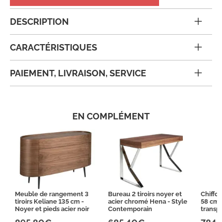
DESCRIPTION
CARACTÉRISTIQUES
PAIEMENT, LIVRAISON, SERVICE
EN COMPLÉMENT
Meuble de rangement 3
Bureau 2 tiroirs noyer et
Chiffon
tiroirs Keliane 135 cm -
acier chromé Hena - Style
58 cm 
Noyer et pieds acier noir
Contemporain
transp