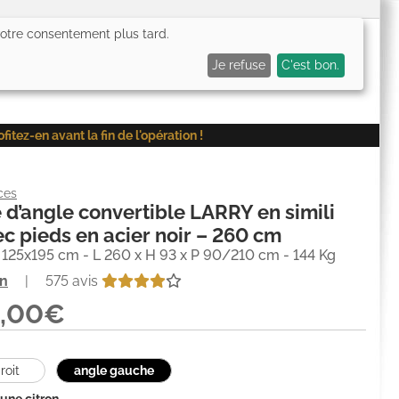
 votre consentement plus tard.
0,00€
Me connecter
Mes favoris (
0
)
Mon panier (
0
)
Je refuse
C'est bon.
ez-en avant la fin de l'opération !
ces
d’angle convertible LARRY en simili
ec pieds en acier noir – 260 cm
125x195 cm - L 260 x H 93 x P 90/210 cm - 144 Kg
on
|
575 avis
0,00€
roit
angle gauche