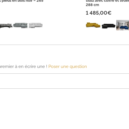
t pieds en bois noir – 265
tissu avec coffre et têti
288 cm
1 485,00€
premier à en écrire une !
Poser une question