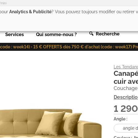
/min)
 pour
Analytics & Publicité
? Vous pouvez toujours modifier ou retirer
🔍 Recherche
Services
Qui somme-nous ?
de : week14) • 15 € OFFERTS dès 750 € d'achat (code : week17) Profit
Les Tendan
Canapé 
cuir av
Couchage 
Descripti
1 29
Angle :
angle d