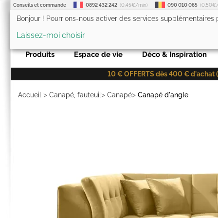
Conseils et commande
0892 432 242
(0,45€/min)
090 010 065
(0,50€
Bonjour ! Pourrions-nous activer des services supplémentaires
LesTendances.fr
Laissez-moi choisir
Produits
Espace de vie
Déco & Inspiration
10 € OFFERTS dès 400 € d'achat (co
>
>
>
Accueil
Canapé, fauteuil
Canapé
Canapé d'angle