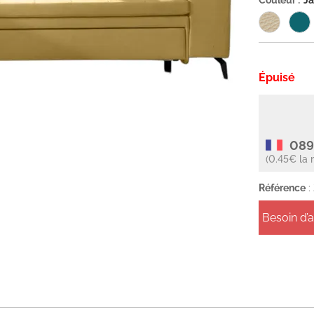
Couleur :
Ja
Épuisé
089
(0.45€ la 
Référence
:
Besoin d’