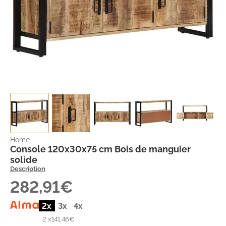
Home
Console 120x30x75 cm Bois de manguier
solide
Description
282,91€
2x
3x
4x
2 x
141,46€