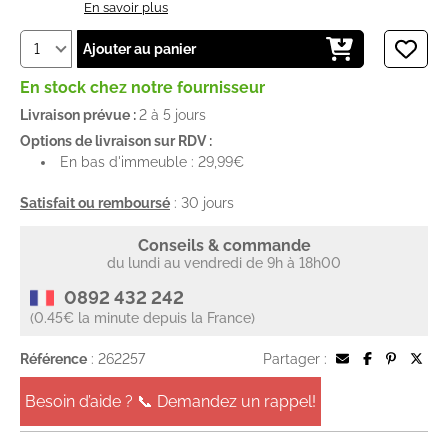
En savoir plus
Ajouter au panier
En stock chez notre fournisseur
Livraison prévue :
2 à 5 jours
Options de livraison sur RDV :
En bas d'immeuble : 29,99€
Satisfait ou remboursé
: 30 jours
Conseils & commande
du lundi au vendredi de 9h à 18h00
0892 432 242
(0.45€ la minute depuis la France)
Référence
: 262257
Partager :
Besoin d’aide ? 📞 Demandez un rappel!