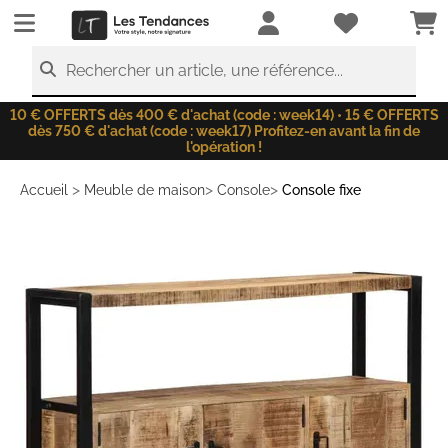
LesTendances.fr
Rechercher un article, une référence...
10 € OFFERTS dès 400 € d'achat (code : week14) • 15 € OFFERTS
dès 750 € d'achat (code : week17) Profitez-en avant la fin de
l'opération !
>
>
>
Accueil
Meuble de maison
Console
Console fixe