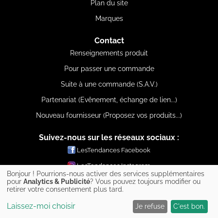
Plan du site
Marques
Contact
Renseignements produit
Pour passer une commande
Suite à une commande (S.A.V.)
Partenariat (Evênement, échange de lien...)
Nouveau fournisseur (Proposez vos produits...)
Suivez-nous sur les réseaux sociaux :
LesTendances Facebook
LesTendances Instagram
Bonjour ! Pourrions-nous activer des services supplémentaires
LesTendances Pinterest
pour
Analytics & Publicité
? Vous pouvez toujours modifier ou
retirer votre consentement plus tard.
LesTendances Twitter
Laissez-moi choisir
Je refuse
C'est bon.
LesTendances Youtube