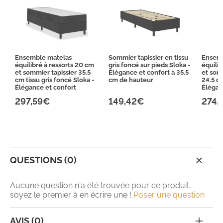
Ensemble matelas
Sommier tapissier en tissu
Ensem
équilibré à ressorts 20 cm
gris foncé sur pieds Sloka -
équili
et sommier tapissier 35.5
Élégance et confort à 35.5
et somm
cm tissu gris foncé Sloka -
cm de hauteur
24.5 cm
Élégance et confort
Élégan
297,59€
149,42€
274,
QUESTIONS (0)
Aucune question n'a été trouvée pour ce produit,
soyez le premier à en écrire une !
Poser une question
AVIS (0)