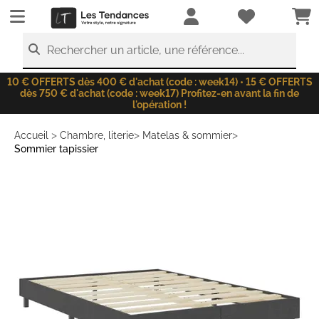
LesTendances.fr
Rechercher un article, une référence...
10 € OFFERTS dès 400 € d'achat (code : week14) • 15 € OFFERTS
dès 750 € d'achat (code : week17) Profitez-en avant la fin de
l'opération !
>
>
>
Accueil
Chambre, literie
Matelas & sommier
Sommier tapissier