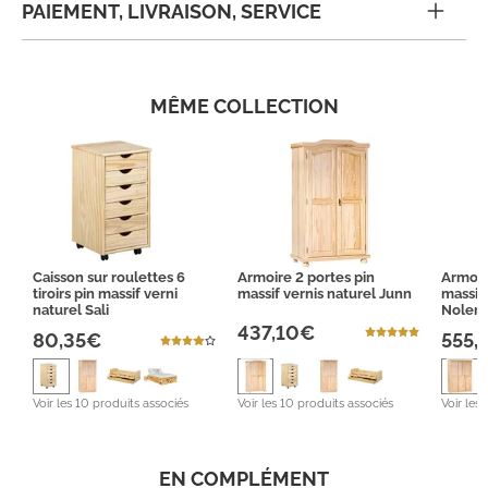
PAIEMENT, LIVRAISON, SERVICE
MÊME COLLECTION
Caisson sur roulettes 6
Armoire 2 portes pin
Armoir
tiroirs pin massif verni
massif vernis naturel Junn
massif 
naturel Sali
Nolen
437,10€
80,35€
555,
Voir les 10 produits associés
Voir les 10 produits associés
Voir les
EN COMPLÉMENT