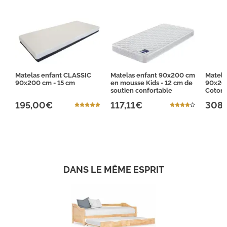
Matelas enfant CLASSIC
Matelas enfant 90x200 cm
Matela
90x200 cm - 15 cm
en mousse Kids - 12 cm de
90x20
soutien confortable
CotonB
195,00€
117,11€
308,
DANS LE MÊME ESPRIT