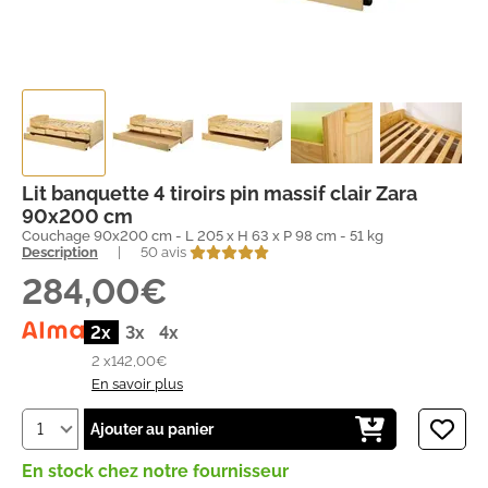
Lit banquette 4 tiroirs pin massif clair Zara
90x200 cm
Couchage 90x200 cm - L 205 x H 63 x P 98 cm - 51 kg
Description
|
50 avis
284,00€
2x
3x
4x
2 x
142,00€
En savoir plus
Ajouter au panier
En stock chez notre fournisseur