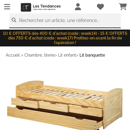
LesTendances.fr
Rechercher un article, une référence...
10 € OFFERTS dès 400 € d'achat (code : week14) • 15 € OFFERTS
dès 750 € d'achat (code : week17) Profitez-en avant la fin de
l'opération !
>
>
>
Accueil
Chambre, literie
Lit enfant
Lit banquette