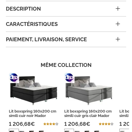
DESCRIPTION
CARACTÉRISTIQUES
PAIEMENT, LIVRAISON, SERVICE
MÊME COLLECTION
Lit boxspring 160x200 cm
Lit boxspring 160x200 cm
Lit bo
simili cuir noir Mador
simili cuir gris clair Mador
simili 
1 206,68€
1 206,68€
1 20