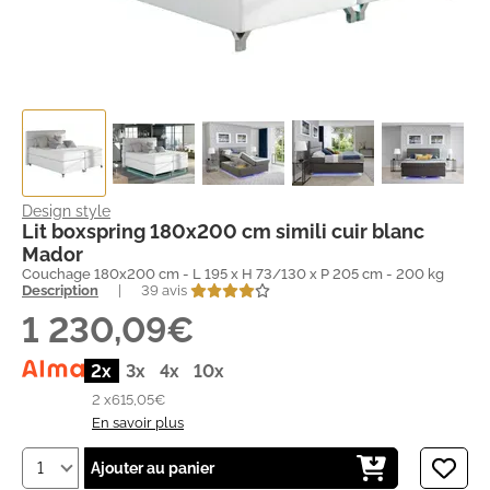
Design style
Lit boxspring 180x200 cm simili cuir blanc
Mador
Couchage 180x200 cm - L 195 x H 73/130 x P 205 cm - 200 kg
Description
|
39 avis
1 230,09€
2x
3x
4x
10x
2 x
615,05€
En savoir plus
Ajouter au panier