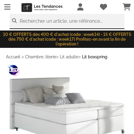
LesTendances.fr
Rechercher un article, une référence...
10 € OFFERTS dès 400 € d'achat (code : week14) • 15 € OFFERTS
dès 750 € d'achat (code : week17) Profitez-en avant la fin de
l'opération !
>
>
>
Accueil
Chambre, literie
Lit adulte
Lit boxspring