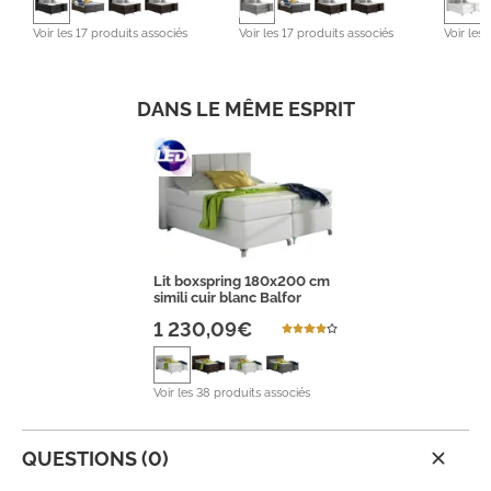
Voir les 17 produits associés
Voir les 17 produits associés
Voir les
DANS LE MÊME ESPRIT
Lit boxspring 180x200 cm
simili cuir blanc Balfor
1 230,09€
Voir les 38 produits associés
QUESTIONS (0)