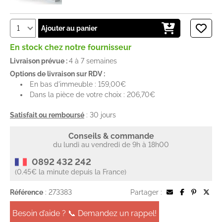
Ajouter au panier
En stock chez notre fournisseur
Livraison prévue :
4 à 7 semaines
Options de livraison sur RDV :
En bas d'immeuble : 159,00€
Dans la pièce de votre choix : 206,70€
Satisfait ou remboursé
: 30 jours
Conseils & commande
du lundi au vendredi de 9h à 18h00
0892 432 242
(0.45€ la minute depuis la France)
Référence
: 273383
Partager :
Besoin d’aide ? 📞 Demandez un rappel!