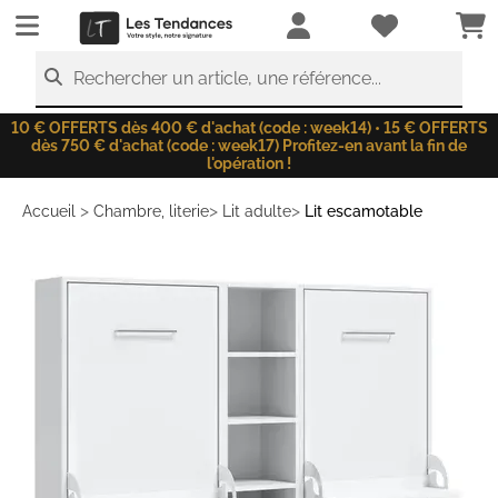
LesTendances.fr
Rechercher un article, une référence...
10 € OFFERTS dès 400 € d'achat (code : week14) • 15 € OFFERTS
dès 750 € d'achat (code : week17) Profitez-en avant la fin de
l'opération !
>
>
>
Accueil
Chambre, literie
Lit adulte
Lit escamotable