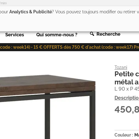
/min)
 pour
Analytics & Publicité
? Vous pouvez toujours modifier ou retirer
🔍 Recherche
Services
Qui somme-nous ?
de : week14) • 15 € OFFERTS dès 750 € d'achat (code : week17) Profit
Tozani
Petite 
métal a
L 90 x P 
Descripti
450,
Couleur :
M