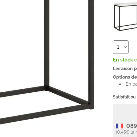
En stock 
Livraison 
Options de 
En b
Satisfait o
089
(0.45€ la 