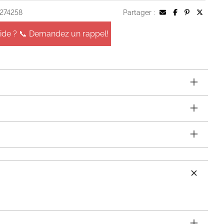
 274258
Partager :
aide ? 📞 Demandez un rappel!