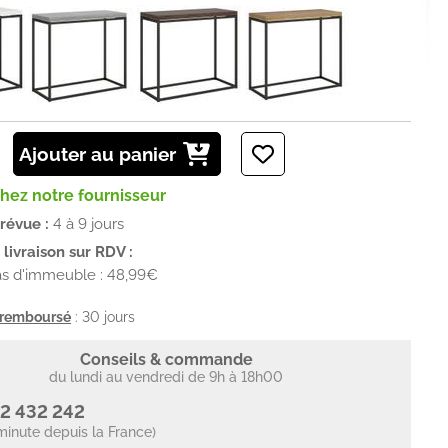
Ajouter au panier
chez notre fournisseur
prévue :
4 à 9 jours
livraison sur RDV :
as d'immeuble : 48,99€
u remboursé
: 30 jours
Conseils & commande
du lundi au vendredi de 9h à 18h00
2 432 242
minute depuis la France)