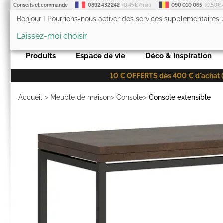
Conseils et commande
0892 432 242
(0,45€/min)
090 010 065
(0,50€
Bonjour ! Pourrions-nous activer des services supplémentaires
LesTendances.fr
Laissez-moi choisir
Produits
Espace de vie
Déco & Inspiration
10 € OFFERTS dès 400 € d'achat (co
>
>
>
Accueil
Meuble de maison
Console
Console extensible