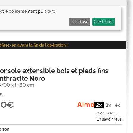
 votre consentement plus tard.
0,00€
Me connecter
Mes favoris (
0
)
Mon panier (
0
)
Je refuse
C'est bon.
ez-en avant la fin de l'opération !
console extensible bois et pieds fins
nthracite Noro
45/90 x H 80 cm
on
80€
2x
3x
4x
2 x
225,40€
En savoir plus
arron