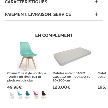
CARACTÉRISTIQUES
PAIEMENT, LIVRAISON, SERVICE
EN COMPLÉMENT
Chaise Tula style nordique
Matelas enfant BASIC
Matela
- Assise en simili cuir et
COOL 10 cm – 90x190 ou
90x200
pieds en bois clair
90x200 cm
49,95€
128,00€
195,