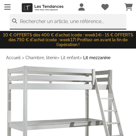
LesTendances.fr
Rechercher un article, une référence...
10 € OFFERTS dès 400 € d'achat (code : week14) • 15 € OFFERTS
dès 750 € d'achat (code : week17) Profitez-en avant la fin de
l'opération !
>
>
>
Accueil
Chambre, literie
Lit enfant
Lit mezzanine