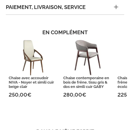
PAIEMENT, LIVRAISON, SERVICE
EN COMPLÉMENT
Chaise avec accoudoir
Chaise contemporaine en
Chaise
NIVA - Noyer et simili cuir
bois de frêne, tissu gris &
frêne 
beige clair
dos en simili cuir GABY
écolog
250,00€
280,00€
225