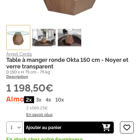
Angel Cerda
Table à manger ronde Okta 150 cm - Noyer et
verre transparent
D 150 x H 75 cm - 75 kg
Description
1 198,50€
2x
3x
4x
10x
2 x
599,25€
En savoir plus
Ajouter au panier
En stock chez notre fournisseur