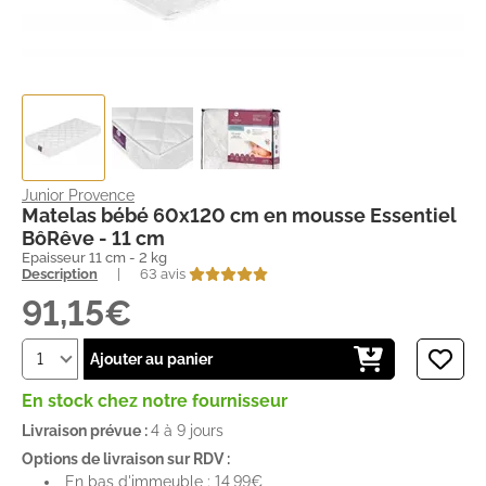
Junior Provence
Matelas bébé 60x120 cm en mousse Essentiel
BôRêve - 11 cm
Epaisseur 11 cm - 2 kg
Description
|
63 avis
91,15€
Ajouter au panier
En stock chez notre fournisseur
Livraison prévue :
4 à 9 jours
Options de livraison sur RDV :
En bas d'immeuble : 14,99€