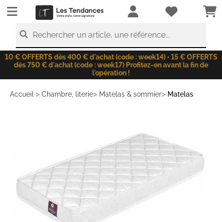
LesTendances.fr
Rechercher un article, une référence...
10 € OFFERTS dès 400 € d'achat (code : week14) • 15 € OFFERTS
dès 750 € d'achat (code : week17) Profitez-en avant la fin de
l'opération !
>
>
>
Accueil
Chambre, literie
Matelas & sommier
Matelas