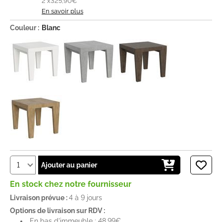
2 x
325,90€
En savoir plus
Couleur :
Blanc
Ajouter au panier
En stock chez notre fournisseur
Livraison prévue :
4 à 9 jours
Options de livraison sur RDV :
En bas d'immeuble : 48,99€