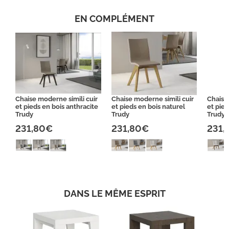
EN COMPLÉMENT
Chaise moderne simili cuir
Chaise moderne simili cuir
Chaise
et pieds en bois anthracite
et pieds en bois naturel
et pie
Trudy
Trudy
Trudy
231,80€
231,80€
231,
DANS LE MÊME ESPRIT