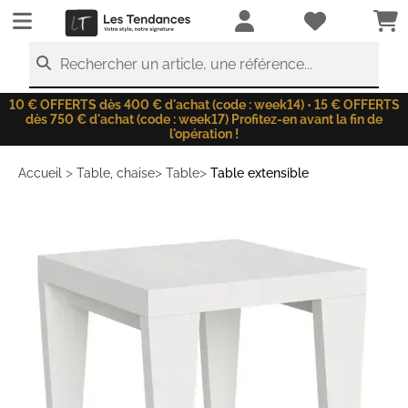
LesTendances.fr
Rechercher un article, une référence...
10 € OFFERTS dès 400 € d'achat (code : week14) • 15 € OFFERTS
dès 750 € d'achat (code : week17) Profitez-en avant la fin de
l'opération !
>
>
>
Accueil
Table, chaise
Table
Table extensible