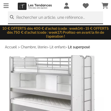
LesTendances.fr
Rechercher un article, une référence...
10 € OFFERTS dès 400 € d'achat (code : week14) • 15 € OFFERTS
dès 750 € d'achat (code : week17) Profitez-en avant la fin de
l'opération !
>
>
>
Accueil
Chambre, literie
Lit enfant
Lit superposé