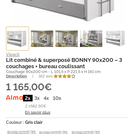
Vipack
Lit combiné & superposé BONNY 90x200 – 3
couchages + bureau coulissant
Couchage 90x200 cm - L 101,5 x P 221,5 x H 161 cm
Description
|
162 avis
1 165,00€
2x
3x
4x
10x
2 x
582,50€
En savoir plus
Couleur :
Gris clair