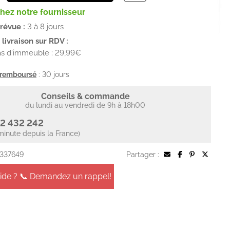
chez notre fournisseur
prévue :
3 à 8 jours
livraison sur RDV :
as d'immeuble : 29,99€
u remboursé
: 30 jours
Conseils & commande
du lundi au vendredi de 9h à 18h00
2 432 242
minute depuis la France)
 337649
Partager :
aide ? 📞 Demandez un rappel!