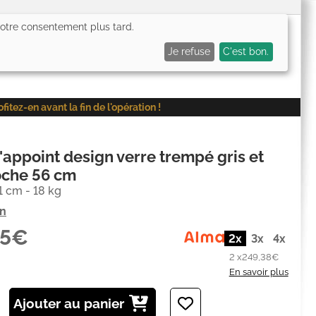
 votre consentement plus tard.
0,00€
Me connecter
Mes favoris (
0
)
Mon panier (
0
)
Je refuse
C'est bon.
ez-en avant la fin de l'opération !
'appoint design verre trempé gris et
oche 56 cm
1 cm - 18 kg
on
75€
2x
3x
4x
2 x
249,38€
En savoir plus
Ajouter au panier