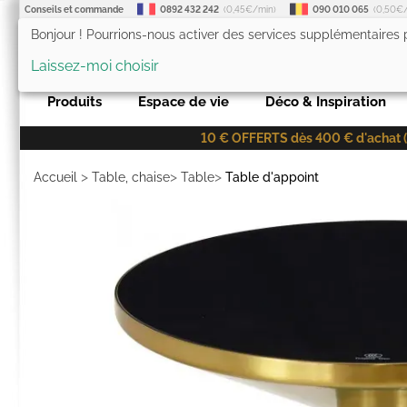
Conseils et commande
0892 432 242
(0,45€/min)
090 010 065
(0,50€
Bonjour ! Pourrions-nous activer des services supplémentaires
LesTendances.fr
Laissez-moi choisir
Produits
Espace de vie
Déco & Inspiration
10 € OFFERTS dès 400 € d'achat (co
>
>
>
Accueil
Table, chaise
Table
Table d'appoint