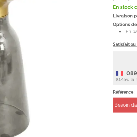
En stock 
Livraison 
Options de 
En b
Satisfait o
089
(0.45€ la 
Référence
:
Besoin d’