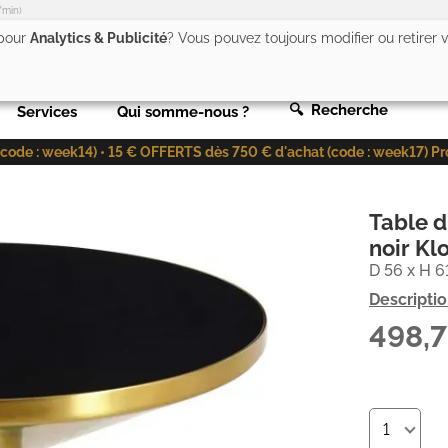
/min)
 pour
Analytics & Publicité
? Vous pouvez toujours modifier ou retirer
🔍 Recherche
Services
Qui somme-nous ?
de : week14) • 15 € OFFERTS dès 750 € d'achat (code : week17) Profit
Table d
noir Kl
D 56 x H 6
Descripti
498,