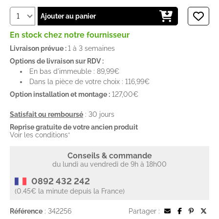
Ajouter au panier
En stock chez notre fournisseur
Livraison prévue :
1 à 3 semaines
Options de livraison sur RDV :
En bas d'immeuble : 89,99€
Dans la pièce de votre choix : 116,99€
Option installation et montage :
127,00€
Satisfait ou remboursé
: 30 jours
Reprise gratuite de votre ancien produit
Voir les conditions*
Conseils & commande
du lundi au vendredi de 9h à 18h00
0892 432 242
(0.45€ la minute depuis la France)
Référence
: 342256
Partager :