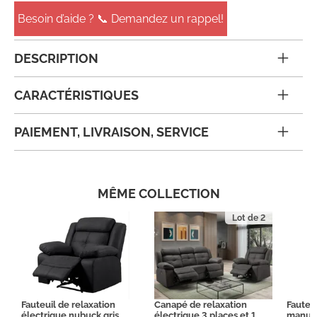
Besoin d’aide ? 📞 Demandez un rappel!
DESCRIPTION
CARACTÉRISTIQUES
PAIEMENT, LIVRAISON, SERVICE
MÊME COLLECTION
Lot de 2
Fauteuil de relaxation
Canapé de relaxation
Fauteui
électrique nubuck gris
électrique 3 places et 1
manuel