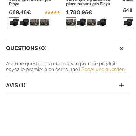
Pinya
place nubuck gris Pinya
548,
689,45€
1 780,95€
QUESTIONS (0)
Aucune question n'a été trouvée pour ce produit,
soyez le premier à en écrire une !
Poser une question
AVIS (1)