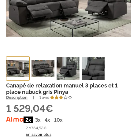
Canapé de relaxation manuel 3 places et 1
place nubuck gris Pinya
Description
|
1 avis
1 529,04€
2x
3x
4x
10x
2 x
764,52€
En savoir plus