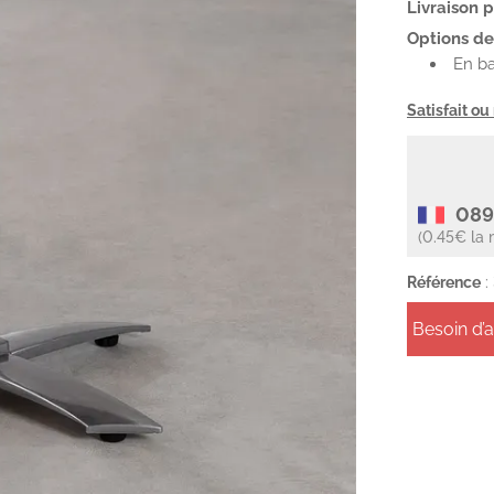
Livraison 
Options de 
En ba
Satisfait o
089
(0.45€ la 
Référence
:
Besoin d’