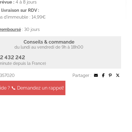
prévue :
4 à 8 jours
livraison sur RDV :
s d'immeuble : 14,99€
u remboursé
: 30 jours
Conseils & commande
du lundi au vendredi de 9h à 18h00
2 432 242
minute depuis la France)
 357020
Partager :
aide ? 📞 Demandez un rappel!