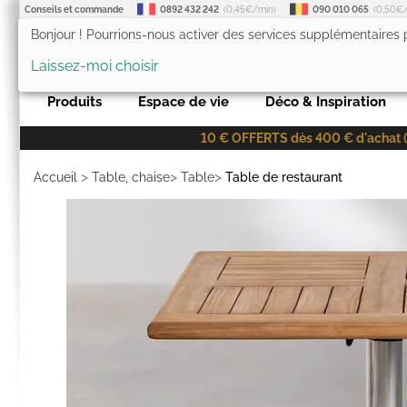
Conseils et commande
0892 432 242
(0,45€/min)
090 010 065
(0,50€
Bonjour ! Pourrions-nous activer des services supplémentaires
LesTendances.fr
Laissez-moi choisir
Produits
Espace de vie
Déco & Inspiration
10 € OFFERTS dès 400 € d'achat (co
>
>
>
Accueil
Table, chaise
Table
Table de restaurant