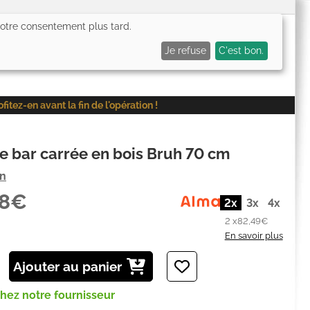
 votre consentement plus tard.
0,00€
Me connecter
Mes favoris (
0
)
Mon panier (
0
)
Je refuse
C'est bon.
ez-en avant la fin de l'opération !
e bar carrée en bois Bruh 70 cm
on
98€
2x
3x
4x
2 x
82,49€
En savoir plus
Ajouter au panier
chez notre fournisseur