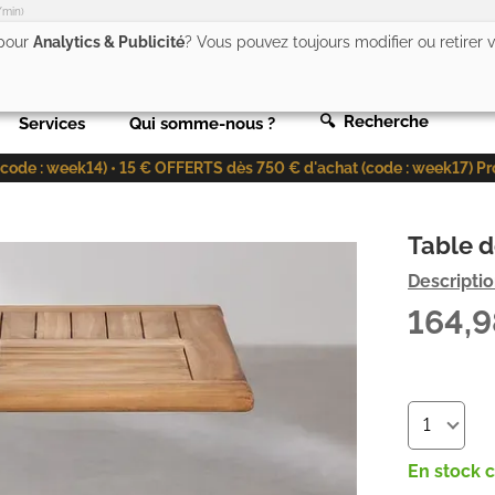
/min)
 pour
Analytics & Publicité
? Vous pouvez toujours modifier ou retirer
🔍 Recherche
Services
Qui somme-nous ?
de : week14) • 15 € OFFERTS dès 750 € d'achat (code : week17) Profit
Table d
Descripti
164,
En stock 