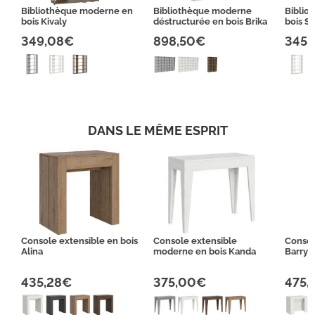
Bibliothèque moderne en
Bibliothèque moderne
Biblio
bois Kivaly
déstructurée en bois Brika
bois S
349,08€
898,50€
345,
DANS LE MÊME ESPRIT
Console extensible en bois
Console extensible
Consol
Alina
moderne en bois Kanda
Barry
435,28€
375,00€
475