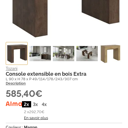
Tozani
Console extensible en bois Extra
L 90 x H 78 x P 49/114/178/243/307 cm
Description
585,40€
2x
3x
4x
2 x
292,70€
En savoir plus
Couleur :
Marron