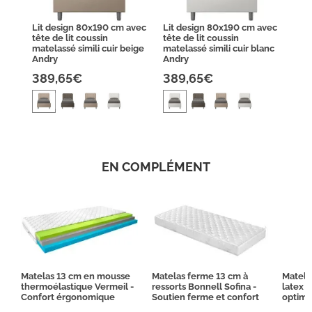
Lit design 80x190 cm avec
Lit design 80x190 cm avec
tête de lit coussin
tête de lit coussin
matelassé simili cuir beige
matelassé simili cuir blanc
Andry
Andry
389,65€
389,65€
EN COMPLÉMENT
Matelas 13 cm en mousse
Matelas ferme 13 cm à
Matela
thermoélastique Vermeil -
ressorts Bonnell Sofina -
latex 
Confort érgonomique
Soutien ferme et confort
optima