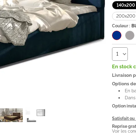
140x200
200x200
Couleur :
Bl
En stock 
Livraison 
Options de 
En b
Dans 
Option insta
Satisfait o
Reprise grat
Voir les con