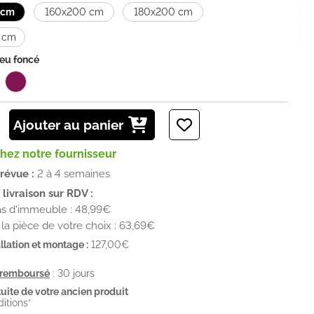
 cm
160x200 cm
180x200 cm
 cm
eu foncé
Ajouter au panier
chez notre fournisseur
prévue :
2 à 4 semaines
livraison sur RDV :
as d'immeuble : 48,99€
la pièce de votre choix : 63,69€
llation et montage :
127,00€
u remboursé
: 30 jours
uite de votre ancien produit
ditions*