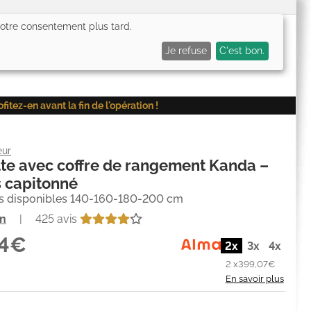
 votre consentement plus tard.
0,00€
Me connecter
Mes favoris (
0
)
Mon panier (
0
)
Je refuse
C'est bon.
ez-en avant la fin de l'opération !
eur
lte avec coffre de rangement Kanda –
 capitonné
 disponibles 140-160-180-200 cm
on
|
425 avis
14€
2x
3x
4x
2 x
399,07€
En savoir plus