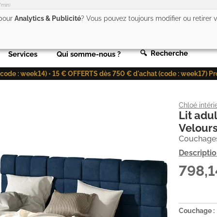
/min)
 pour
Analytics & Publicité
? Vous pouvez toujours modifier ou retirer
🔍 Recherche
Services
Qui somme-nous ?
de : week14) • 15 € OFFERTS dès 750 € d'achat (code : week17) Profit
Chloé intéri
Lit adu
Velours
Couchages
Descripti
798,
Couchage :