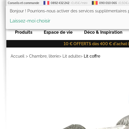
Conseils et commande
0892 432 242
(0,45€/min)
090 010 065
(0,50€
Bonjour ! Pourrions-nous activer des services supplémentaires
LesTendances.fr
Laissez-moi choisir
Produits
Espace de vie
Déco & Inspiration
10 € OFFERTS dès 400 € d'achat (co
>
>
>
Accueil
Chambre, literie
Lit adulte
Lit coffre