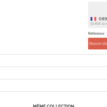
089
(0.45€ la 
Référence
:
Besoin d’
MÊME COLLECTION