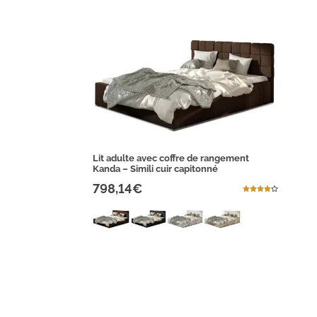
Lit adulte avec coffre de rangement
Kanda – Simili cuir capitonné
798,14€