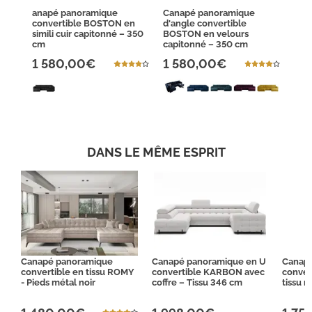
anapé panoramique
Canapé panoramique
convertible BOSTON en
d'angle convertible
simili cuir capitonné – 350
BOSTON en velours
cm
capitonné – 350 cm
1 580,00€
1 580,00€
DANS LE MÊME ESPRIT
Canapé panoramique
Canapé panoramique en U
Canap
convertible en tissu ROMY
convertible KARBON avec
conver
- Pieds métal noir
coffre – Tissu 346 cm
tissu 