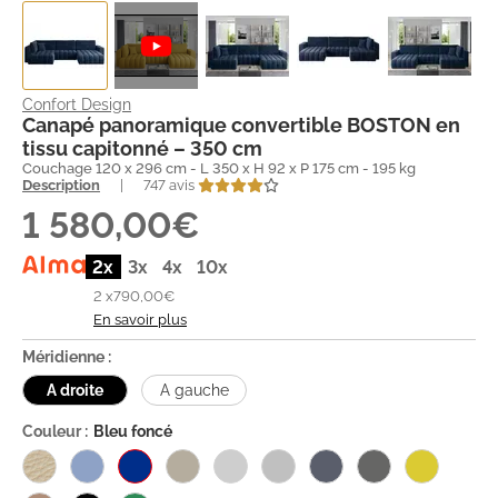
Confort Design
Canapé panoramique convertible BOSTON en
tissu capitonné – 350 cm
Couchage 120 x 296 cm - L 350 x H 92 x P 175 cm - 195 kg
Description
|
747 avis
1 580,00€
2x
3x
4x
10x
2 x
790,00€
En savoir plus
Méridienne :
A droite
A gauche
Couleur :
Bleu foncé