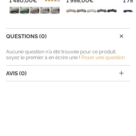
1 480,00€
1 998,00€
1 75
QUESTIONS (0)
Aucune question n'a été trouvée pour ce produit,
soyez le premier à en écrire une !
Poser une question
AVIS (0)