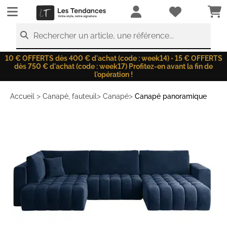
LesTendances.fr
Rechercher un article, une référence...
10 € OFFERTS dès 400 € d'achat (code : week14) • 15 € OFFERTS
dès 750 € d'achat (code : week17) Profitez-en avant la fin de
l'opération !
>
>
>
Accueil
Canapé, fauteuil
Canapé
Canapé panoramique