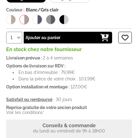
Couleur :
Blanc/Gris clair
Ajouter au panier
En stock chez notre fournisseur
Livraison prévue :
2 à 4 semaines
Options de livraison sur RDV :
En bas d'immeuble : 79,99€
Dans la pièce de votre choix : 103,99€
Option installation et montage :
127,00€
Satisfait ou remboursé
: 30 jours
Reprise gratuite de votre ancien produit
Voir les conditions*
Conseils & commande
du lundi au vendredi de 9h à 18h00