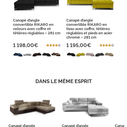
Canapé d’angle
Canapé d’angle
convertible RIKARO en
convertible RIKARO en
velours avec coffre et
tissu avec coffre, têtières
têtières réglables – 281 cm
réglables et pieds en acier
chromé – 281 cm
1 198,00€
1 195,00€
DANS LE MÊME ESPRIT
Canapé d’angle
Canapé d’angle
Canapé