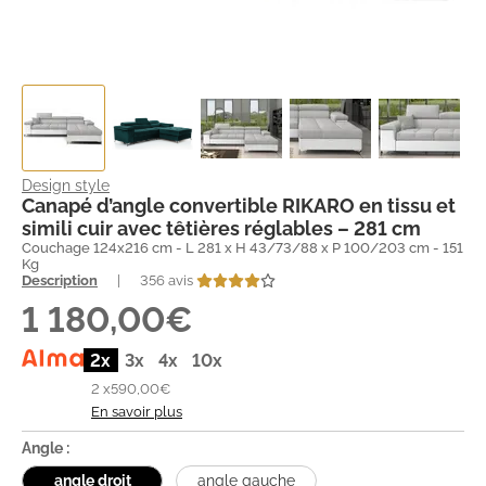
Design style
Canapé d’angle convertible RIKARO en tissu et
simili cuir avec têtières réglables – 281 cm
Couchage 124x216 cm - L 281 x H 43/73/88 x P 100/203 cm - 151
Kg
Description
|
356 avis
1 180,00€
2x
3x
4x
10x
2 x
590,00€
En savoir plus
Angle :
angle droit
angle gauche