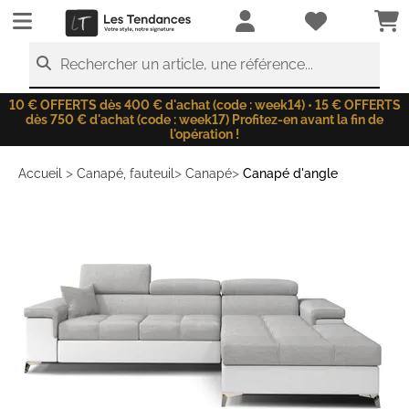
LesTendances.fr
Rechercher un article, une référence...
10 € OFFERTS dès 400 € d'achat (code : week14) • 15 € OFFERTS
dès 750 € d'achat (code : week17) Profitez-en avant la fin de
l'opération !
>
>
>
Accueil
Canapé, fauteuil
Canapé
Canapé d'angle