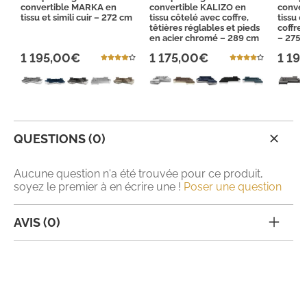
convertible MARKA en
convertible KALIZO en
conver
tissu et simili cuir – 272 cm
tissu côtelé avec coffre,
tissu e
têtières réglables et pieds
coffre 
en acier chromé – 289 cm
– 275 
1 195,00€
1 175,00€
1 19
QUESTIONS (0)
Aucune question n'a été trouvée pour ce produit,
soyez le premier à en écrire une !
Poser une question
AVIS (0)