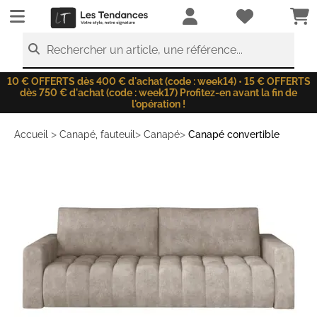
LesTendances.fr
Rechercher un article, une référence...
10 € OFFERTS dès 400 € d'achat (code : week14) • 15 € OFFERTS
dès 750 € d'achat (code : week17) Profitez-en avant la fin de
l'opération !
>
>
>
Accueil
Canapé, fauteuil
Canapé
Canapé convertible