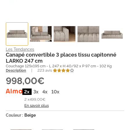
Les Tendances
Canapé convertible 3 places tissu capitonné
LARKO 247 cm
Couchage 125x195 cm - L 247 x H 40/92 x P 97 cm - 102 Kg
Description
|
223 avis
998,00€
2x
3x
4x
10x
2 x
499,00€
En savoir plus
Couleur :
Beige