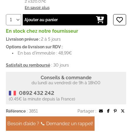
2 x
320,07€
En savoir plus
Ajouter au panier
En stock chez notre fournisseur
Livraison prévue :
2 à 5 jours
Options de livraison sur RDV :
En bas d'immeuble : 48,99€
Satisfait ou remboursé
: 30 jours
Conseils & commande
du lundi au vendredi de 9h à 18h00
0892 432 242
(0.45€ la minute depuis la France)
Référence
: 3851
Partager :
Besoin d’aide ? 📞 Demandez un rappel!