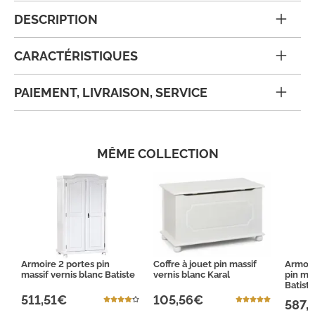
DESCRIPTION
CARACTÉRISTIQUES
PAIEMENT, LIVRAISON, SERVICE
MÊME COLLECTION
Armoire 2 portes pin
Coffre à jouet pin massif
Armoire
massif vernis blanc Batiste
vernis blanc Karal
pin mas
Batist
511,51€
105,56€
587,