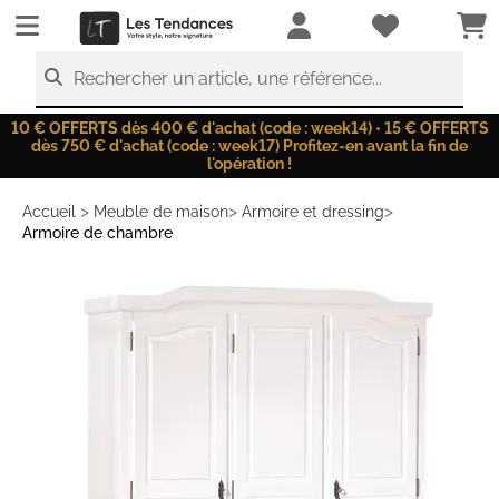
LesTendances.fr
Rechercher un article, une référence...
10 € OFFERTS dès 400 € d'achat (code : week14) • 15 € OFFERTS
dès 750 € d'achat (code : week17) Profitez-en avant la fin de
l'opération !
>
>
>
Accueil
Meuble de maison
Armoire et dressing
Armoire de chambre