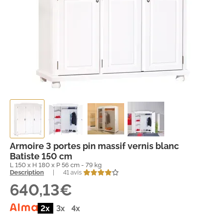
Armoire 3 portes pin massif vernis blanc
Batiste 150 cm
L 150 x H 180 x P 56 cm - 79 kg
Description
|
41 avis
640,13€
2x
3x
4x