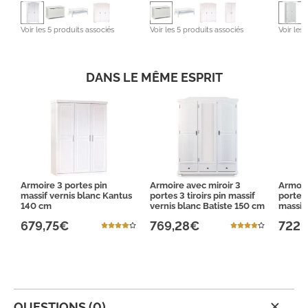
Voir les 5 produits associés
Voir les 5 produits associés
Voir les
DANS LE MÊME ESPRIT
Armoire 3 portes pin
Armoire avec miroir 3
Armoir
massif vernis blanc Kantus
portes 3 tiroirs pin massif
portes 
140 cm
vernis blanc Batiste 150 cm
massif
679,75€
769,28€
722,
QUESTIONS (0)