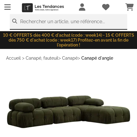
LesTendances.fr
Rechercher un article, une référence...
10 € OFFERTS dès 400 € d'achat (code : week14) • 15 € OFFERTS
dès 750 € d'achat (code : week17) Profitez-en avant la fin de
l'opération !
>
>
>
Accueil
Canapé, fauteuil
Canapé
Canapé d'angle