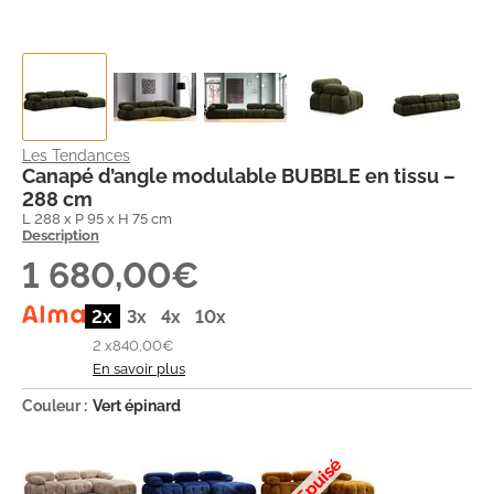
Les Tendances
Canapé d’angle modulable BUBBLE en tissu –
288 cm
L 288 x P 95 x H 75 cm
Description
1 680,00€
2x
3x
4x
10x
2 x
840,00€
En savoir plus
Couleur :
Vert épinard