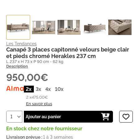
Les Tendances
Canapé 3 places capitonné velours beige clair
et pieds chromé Herakles 237 cm
L 237 x H 73 x P 90 cm - 62 kg
Description
950,00€
2x
3x
4x
10x
2 x
475,00€
En savoir plus
Ajouter au panier
En stock chez notre fournisseur
Livraison prévue :
1 à 3 semaines