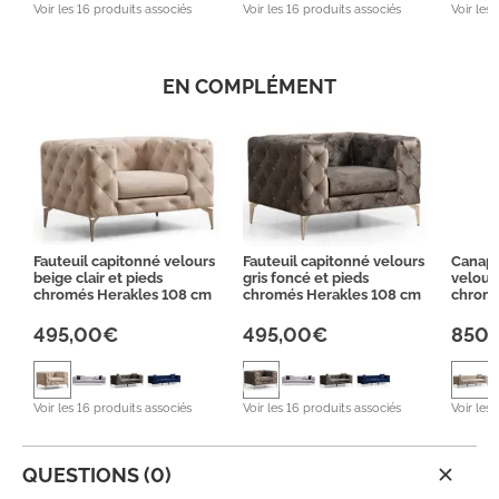
Voir les 16 produits associés
Voir les 16 produits associés
Voir les
EN COMPLÉMENT
Fauteuil capitonné velours
Fauteuil capitonné velours
Canapé
beige clair et pieds
gris foncé et pieds
velours
chromés Herakles 108 cm
chromés Herakles 108 cm
chromé
495,00€
495,00€
850
Voir les 16 produits associés
Voir les 16 produits associés
Voir les
QUESTIONS (0)