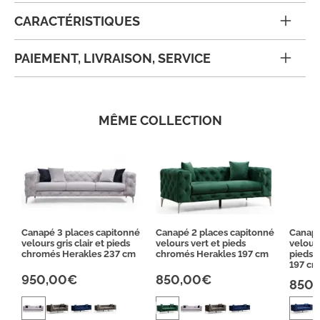
CARACTÉRISTIQUES
PAIEMENT, LIVRAISON, SERVICE
MÊME COLLECTION
Canapé 3 places capitonné
Canapé 2 places capitonné
Canapé
velours gris clair et pieds
velours vert et pieds
velour
chromés Herakles 237 cm
chromés Herakles 197 cm
pieds 
197 c
950,00€
850,00€
850