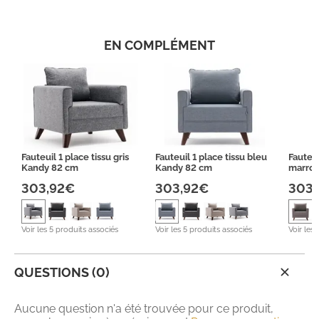
EN COMPLÉMENT
Fauteuil 1 place tissu gris
Fauteuil 1 place tissu bleu
Fauteui
Kandy 82 cm
Kandy 82 cm
marro
303,92€
303,92€
303
Voir les 5 produits associés
Voir les 5 produits associés
Voir les
QUESTIONS (0)
Aucune question n'a été trouvée pour ce produit,