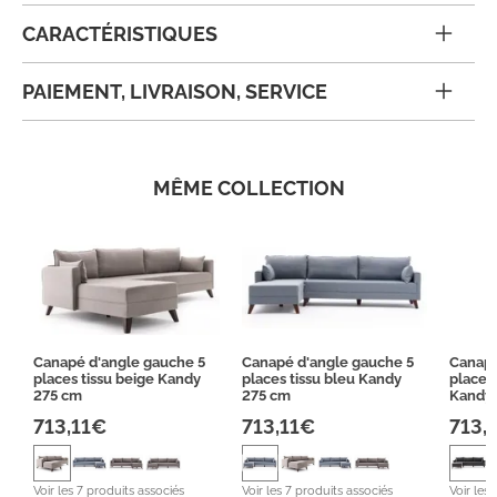
CARACTÉRISTIQUES
PAIEMENT, LIVRAISON, SERVICE
MÊME COLLECTION
Canapé d'angle gauche 5
Canapé d'angle gauche 5
Canapé
places tissu beige Kandy
places tissu bleu Kandy
places 
275 cm
275 cm
Kandy
713,11€
713,11€
713,
Voir les 7 produits associés
Voir les 7 produits associés
Voir les