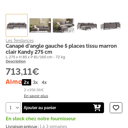
Les Tendances
Canapé d'angle gauche 5 places tissu marron
clair Kandy 275 cm
L 275 x H 85 x P 81/165 cm - 72 kg
Description
713,11€
2x
3x
4x
2 x
356,56€
En savoir plus
Ajouter au panier
En stock chez notre fournisseur
Livraison prévue :
1 à 3 semaines