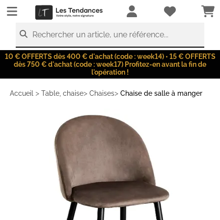
LesTendances.fr
Rechercher un article, une référence...
10 € OFFERTS dès 400 € d'achat (code : week14) • 15 € OFFERTS
dès 750 € d'achat (code : week17) Profitez-en avant la fin de
l'opération !
>
>
>
Accueil
Table, chaise
Chaises
Chaise de salle à manger