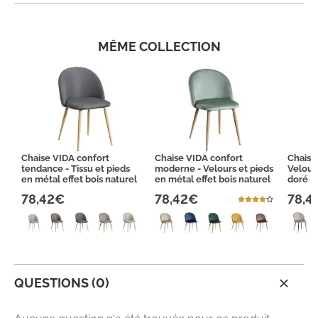
MÊME COLLECTION
Chaise VIDA confort
Chaise VIDA confort
Chaise
tendance - Tissu et pieds
moderne - Velours et pieds
Velour
en métal effet bois naturel
en métal effet bois naturel
doré
78,42€
78,42€
78,4
QUESTIONS (0)