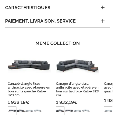
CARACTÉRISTIQUES
PAIEMENT, LIVRAISON, SERVICE
MÊME COLLECTION
Canapé d'angle tissu
Canapé d'angle tissu
Canapé
anthracite avec étagère en
anthracite avec étagère en
avec ét
bois sur la gauche Kaloé
bois sur la droite Kaloé 323
gauche
323 cm
cm
1 98
1 932,19€
1 932,19€