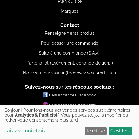
Plan du site
Marques
Contact
Renseignements produit
Pour passer une commande
Suite à une commande (S.A.V.)
Partenariat (Evênement, échange de lien...)
Nouveau fournisseur (Proposez vos produits...)
Suivez-nous sur les réseaux sociaux :
LesTendances Facebook
LesTendances Instagram
Bonjour ! Pourrions-nous activer des services supplémentaires
LesTendances Pinterest
pour
Analytics & Publicité
? Vous pouvez toujours modifier ou
retirer votre consentement plus tard.
LesTendances Twitter
Laissez-moi choisir
Je refuse
C'est bon.
LesTendances Youtube