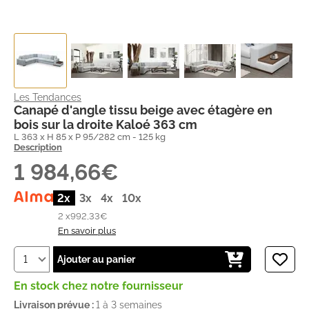
Les Tendances
Canapé d'angle tissu beige avec étagère en
bois sur la droite Kaloé 363 cm
L 363 x H 85 x P 95/282 cm - 125 kg
Description
1 984,66€
2x
3x
4x
10x
2 x
992,33€
En savoir plus
Ajouter au panier
En stock chez notre fournisseur
Livraison prévue :
1 à 3 semaines