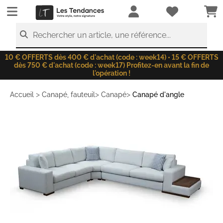
LesTendances.fr
Rechercher un article, une référence...
10 € OFFERTS dès 400 € d'achat (code : week14) • 15 € OFFERTS
dès 750 € d'achat (code : week17) Profitez-en avant la fin de
l'opération !
>
>
>
Accueil
Canapé, fauteuil
Canapé
Canapé d'angle